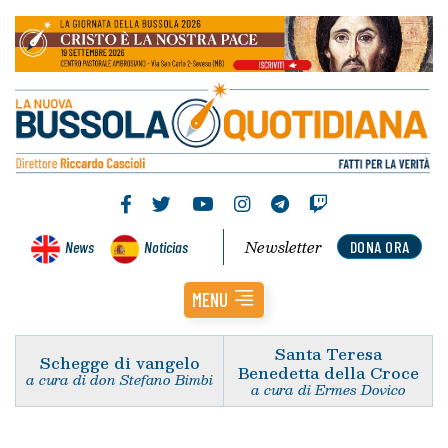
Newsletter
News
Noticias
DONA ORA
MENU
Santa Teresa
Schegge di vangelo
Benedetta della Croce
a cura di don Stefano Bimbi
a cura di Ermes Dovico