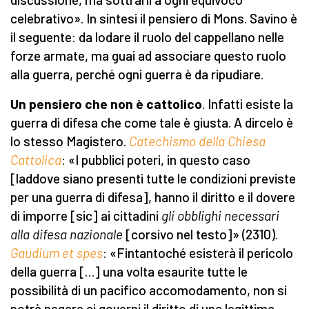
celebrativo». In sintesi il pensiero di Mons. Savino è
il seguente: da lodare il ruolo del cappellano nelle
forze armate, ma guai ad associare questo ruolo
alla guerra, perché ogni guerra è da ripudiare.
Un pensiero che non è cattolico
. Infatti esiste la
guerra di difesa che come tale è giusta. A dircelo è
lo stesso Magistero.
Catechismo della Chiesa
Cattolica
: «I pubblici poteri, in questo caso
[laddove siano presenti tutte le condizioni previste
per una guerra di difesa], hanno il diritto e il dovere
di imporre [sic] ai cittadini
gli obblighi necessari
alla difesa nazionale
[corsivo nel testo]» (2310).
Gaudium et spes
: «Fintantoché esisterà il pericolo
della guerra […] una volta esaurite tutte le
possibilità di un pacifico accomodamento, non si
potrà negare ai governi il diritto di una legittima