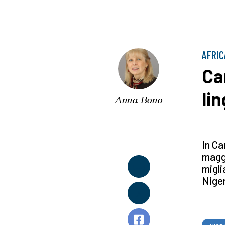
AFRIC
Ca
li
Anna Bono
In Ca
magg
migli
Niger