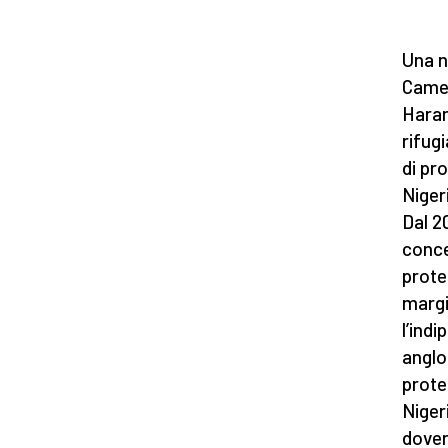
Una nu
Camer
Haram
rifug
di pro
Niger
Dal 2
conce
prote
margi
l’ind
anglo
prote
Niger
dover