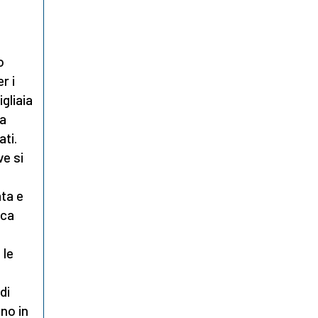
o
r i
gliaia
la
ti.
ve si
ata e
ica
 le
di
ono in