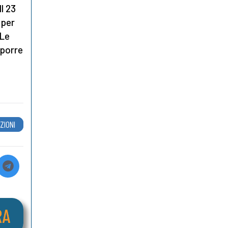
Il 23
 per
 Le
sporre
ZIONI