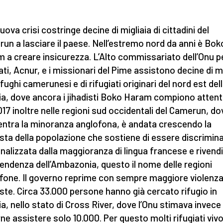
ova crisi costringe decine di migliaia di cittadini del
un a lasciare il paese. Nell’estremo nord da anni è Bok
 a creare insicurezza. L’Alto commissariato dell’Onu pe
iati, Acnur, e i missionari del Pime assistono decine di mi
fughi camerunesi e di rifugiati originari del nord est del
ia, dove ancora i jihadisti Boko Haram compiono attenta
017 inoltre nelle regioni sud occidentali del Camerun, do
ntra la minoranza anglofona, è andata crescendo la
sta della popolazione che sostiene di essere discrimin
nalizzata dalla maggioranza di lingua francese e rivend
ipendenza dell’Ambazonia, questo il nome delle regioni
fone. Il governo reprime con sempre maggiore violenza
ste. Circa 33.000 persone hanno già cercato rifugio in
ia, nello stato di Cross River, dove l’Onu stimava invece 
ne assistere solo 10.000. Per questo molti rifugiati viv