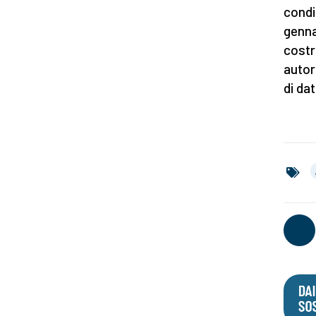
condiz
genna
costr
autor
di da