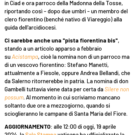
in Ciad e ora parroco della Madonna della Tosse,
riportando così – dopo due umbri – un membro del
clero fiorentino (benché nativo di Viareggio) alla
guida dell'arcidiocesi.
Ci sarebbe anche una "pista fiorentina bis"
,
stando a un articolo apparso a febbraio
su
Acistampa
, cioè la nomina non di un parroco ma
di un vescovo fiorentino: Stefano Manetti,
attualmente a Fiesole, oppure Andrea Bellandi, che
da Salerno ritornerebbe in patria. La nomina di don
Gambelli tuttavia viene data per certa da
Silere non
possum
. Al momento in cui scriviamo mancano
soltanto due ore a mezzogiorno, quando si
scioglieranno le campane di Santa Maria del Fiore.
AGGIORNAMENTO
: alle 12:00 di oggi, 19 aprile
2024, la
Sala Stampa
vaticana ha ufficializzato la