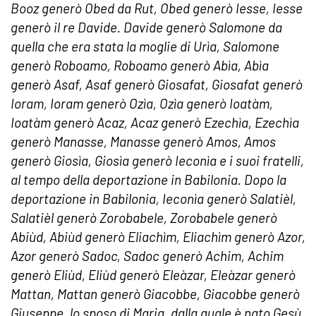
Booz generò Obed da Rut, Obed generò Iesse, Iesse
generò il re Davide. Davide generò Salomone da
quella che era stata la moglie di Urìa, Salomone
generò Roboamo, Roboamo generò Abìa, Abìa
generò Asaf, Asaf generò Giosafat, Giosafat generò
Ioram, Ioram generò Ozìa, Ozìa generò Ioatàm,
Ioatàm generò Acaz, Acaz generò Ezechìa, Ezechìa
generò Manasse, Manasse generò Amos, Amos
generò Giosìa, Giosìa generò Ieconìa e i suoi fratelli,
al tempo della deportazione in Babilonia. Dopo la
deportazione in Babilonia, Ieconìa generò Salatièl,
Salatièl generò Zorobabele, Zorobabele generò
Abiùd, Abiùd generò Eliachìm, Eliachìm generò Azor,
Azor generò Sadoc, Sadoc generò Achim, Achim
generò Eliùd, Eliùd generò Eleàzar, Eleàzar generò
Mattan, Mattan generò Giacobbe, Giacobbe generò
Giuseppe, lo sposo di Maria, dalla quale è nato Gesù,