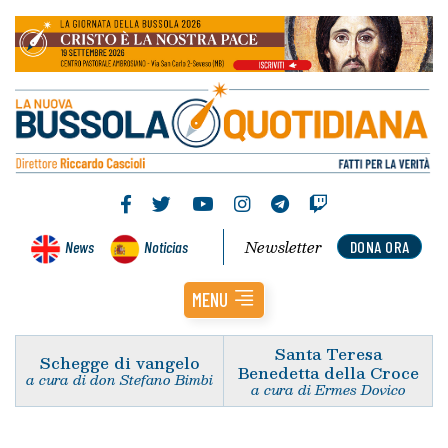
Newsletter
News
Noticias
DONA ORA
MENU
Santa Teresa
Schegge di vangelo
Benedetta della Croce
a cura di don Stefano Bimbi
a cura di Ermes Dovico