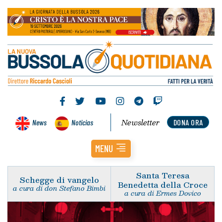
Newsletter
News
Noticias
DONA ORA
MENU
Santa Teresa
Schegge di vangelo
Benedetta della Croce
a cura di don Stefano Bimbi
a cura di Ermes Dovico