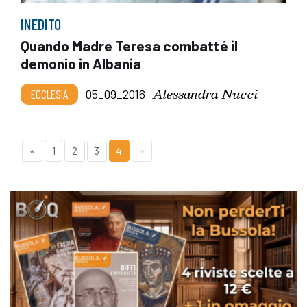
INEDITO
Quando Madre Teresa combatté il
demonio in Albania
Alessandra Nucci
ECCLESIA
05_09_2016
«
1
2
3
4
»