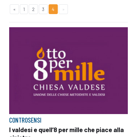
«
1
2
3
4
»
CONTROSENSI
I valdesi e quell’8 per mille che piace alla