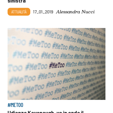
sinistra
Alessandra Nucci
ATTUALITÀ
17_01_2019
#METOO
Udienza Kavanaugh, va in onda il