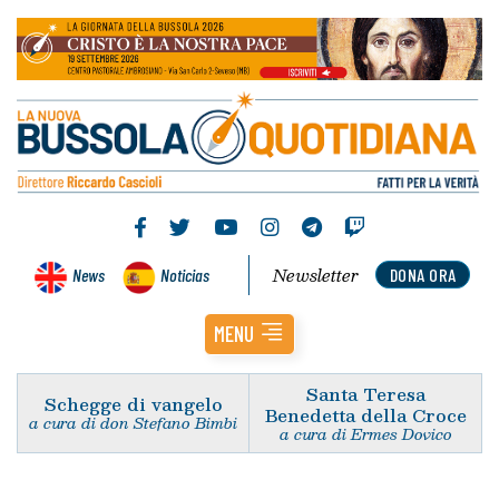
Newsletter
News
Noticias
DONA ORA
MENU
Santa Teresa
Schegge di vangelo
Benedetta della Croce
a cura di don Stefano Bimbi
a cura di Ermes Dovico