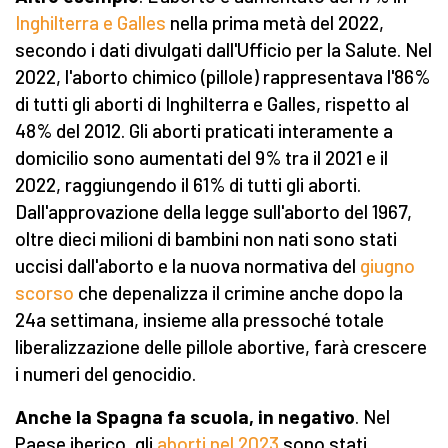
Inghilterra e Galles
nella prima metà del 2022,
secondo i dati divulgati dall'Ufficio per la Salute. Nel
2022, l'aborto chimico (pillole) rappresentava l'86%
di tutti gli aborti di Inghilterra e Galles, rispetto al
48% del 2012. Gli aborti praticati interamente a
domicilio sono aumentati del 9% tra il 2021 e il
2022, raggiungendo il 61% di tutti gli aborti.
Dall'approvazione della legge sull'aborto del 1967,
oltre dieci milioni di bambini non nati sono stati
uccisi dall'aborto e la nuova normativa del
giugno
scorso
che depenalizza il crimine anche dopo la
24a settimana, insieme alla pressoché totale
liberalizzazione delle pillole abortive, farà crescere
i numeri del genocidio.
Anche l
a Spagna f
a
scuola,
in negativo
. Nel
Paese iberico, gli
aborti nel 2023
sono stati