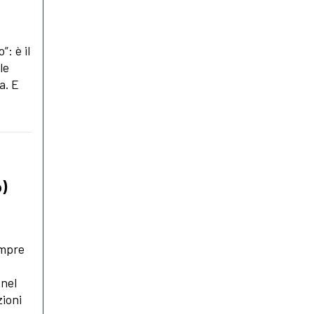
”: è il
le
a. E
o)
empre
 nel
zioni