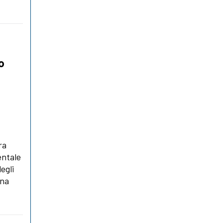
o
i
ra
entale
egli
una