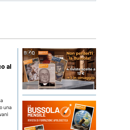
co al
za
 o una
vani