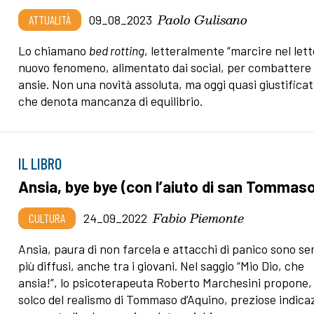
Paolo Gulisano
ATTUALITÀ
09_08_2023
Lo chiamano
bed rotting
, letteralmente “marcire nel letto
nuovo fenomeno, alimentato dai social, per combattere 
ansie. Non una novità assoluta, ma oggi quasi giustificat
che denota mancanza di equilibrio.
IL LIBRO
Ansia, bye bye (con l’aiuto di san Tommas
Fabio Piemonte
CULTURA
24_09_2022
Ansia, paura di non farcela e attacchi di panico sono s
più diffusi, anche tra i giovani. Nel saggio “Mio Dio, che
ansia!”, lo psicoterapeuta Roberto Marchesini propone,
solco del realismo di Tommaso d’Aquino, preziose indica