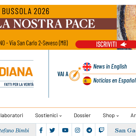
News
in English
VAI A
Noticias
en Español
llaboratori
Sostienici
Dossier
Shop
Ar
San Ga
tefano Bimbi