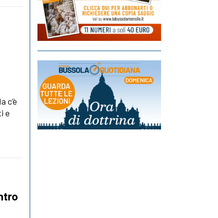
a c’è
i e
ntro