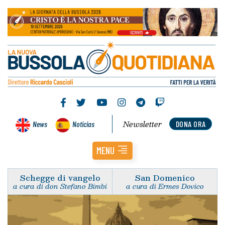
Newsletter
News
Noticias
DONA ORA
MENU
Schegge di vangelo
San Domenico
a cura di don Stefano Bimbi
a cura di Ermes Dovico