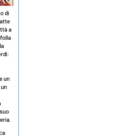
o di
fatte
ttà a
folla
la
rdì:
e un
è un
n
 suo
eria.
uca