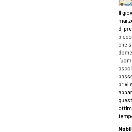
Il gi
marzo
di pr
picco
che si
domen
l’uom
ascol
passe
privil
appan
questo
ottim
tempo
Nobil