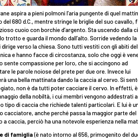
ovane aspira a pieni polmoni l’aria pungente di quel mattin
 del 680 d.C., mentre stringe le briglie del suo cavallo, 
ezioso cuoio con borchie d’argento. Sta uscendo dalla ci
lo trotto e guarda il mondo dall’alto. Sorride vedendo la 
 dirige verso la chiesa. Sono tutti vestiti con gli abiti del
ica e hanno facce di circostanza, solo che oggi è vene
o sente compassione per loro, che si accingono ad
tare le parole noiose del prete per due ore. Invece lui
rà una bella mattinata dando la caccia al cervo. Si sent
egiato, non è da tutti poter cacciare il cervo. In effetti, 
naggio della nobiltà, i cui membri vengono addestrati a
 tipo di caccia che richiede talenti particolari. E lui è u
o cacciatore, anche perché passa la maggior parte del
 a caccia, perciò ha una notevole esperienza nella mat
e di famiglia
(è nato intorno al 656, primogenito del d