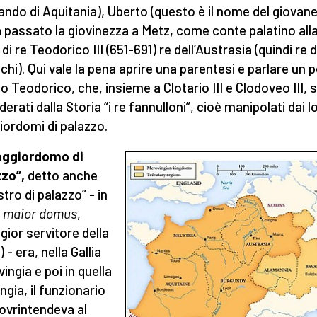
ando di Aquitania), Uberto (questo è il nome del giovane
 passato la giovinezza a Metz, come conte palatino all
di re Teodorico III (651-691) re dell’Austrasia (quindi re di
chi). Qui vale la pena aprire una parentesi e parlare un po
o Teodorico, che, insieme a Clotario III e Clodoveo III,
erati dalla Storia “i re fannulloni”, cioè manipolati dai l
ordomi di palazzo.
aggiordomo di
zo”,
detto anche
tro di palazzo” - in
o
maior domus
,
gior servitore della
 - era, nella Gallia
ingia e poi in quella
ngia, il funzionario
ovrintendeva al