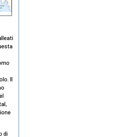
lleati
Questa
domo
lo. Il
no
el
al,
sione
o di