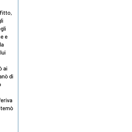
fitto,
li
gli
se e
la
lui
ò ai
anò di
o
feriva
istemò
.