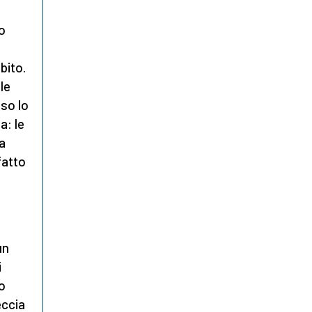
to
bito.
le
iso lo
a: le
a
fatto
un
i
so
eccia