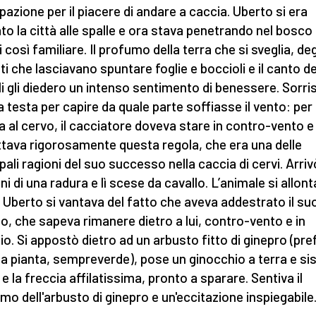
ipazione per il piacere di andare a caccia. Uberto si era
ato la città alle spalle e ora stava penetrando nel bosco 
i così familiare. Il profumo della terra che si sveglia, deg
ti che lasciavano spuntare foglie e boccioli e il canto de
li gli diedero un intenso sentimento di benessere. Sorri
la testa per capire da quale parte soffiasse il vento: per 
a al cervo, il cacciatore doveva stare in contro-vento e 
ttava rigorosamente questa regola, che era una delle
pali ragioni del suo successo nella caccia di cervi. Arriv
ni di una radura e lì scese da cavallo. L’animale si allont
 Uberto si vantava del fatto che aveva addestrato il su
lo, che sapeva rimanere dietro a lui, contro-vento e in
zio. Si appostò dietro ad un arbusto fitto di ginepro (pre
a pianta, sempreverde), pose un ginocchio a terra e s
 e la freccia affilatissima, pronto a sparare. Sentiva il
mo dell'arbusto di ginepro e un'eccitazione inspiegabile