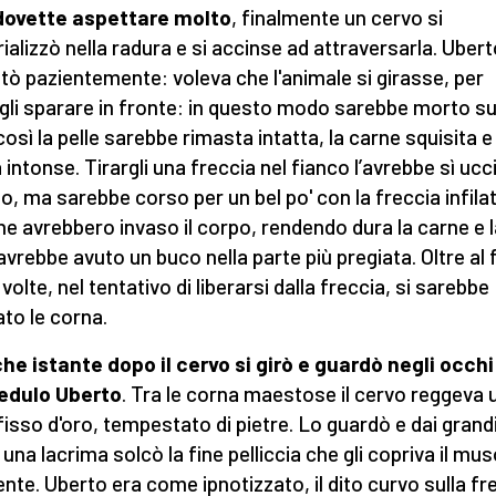
dovette aspettare molto
, finalmente un cervo si
ializzò nella radura e si accinse ad attraversarla. Uber
tò pazientemente: voleva che l'animale si girasse, per
gli sparare in fronte: in questo modo sarebbe morto su
così la pelle sarebbe rimasta intatta, la carne squisita e 
 intonse. Tirargli una freccia nel fianco l’avrebbe sì ucc
o, ma sarebbe corso per un bel po' con la freccia infilat
ne avrebbero invaso il corpo, rendendo dura la carne e l
 avrebbe avuto un buco nella parte più pregiata. Oltre al 
volte, nel tentativo di liberarsi dalla freccia, si sarebbe
ato le corna.
he istante dopo il cervo si girò e guardò negli occhi
redulo Uberto
. Tra le corna maestose il cervo reggeva 
fisso d'oro, tempestato di pietre. Lo guardò e dai grand
 una lacrima solcò la fine pelliccia che gli copriva il mu
nte. Uberto era come ipnotizzato, il dito curvo sulla fr