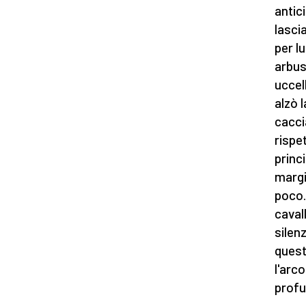
antic
lasci
per lu
arbus
uccel
alzò 
cacci
rispe
princi
margi
poco.
caval
silen
quest
l'arco
profu