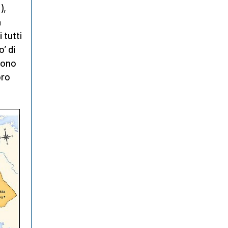
),
a
 tutti
’ di
 sono
oro