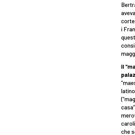
Bertr
aveva
corte 
i Fran
quest
consid
maggi
Il “m
palaz
“maes
latin
(“mag
casa”)
merov
caroli
che s