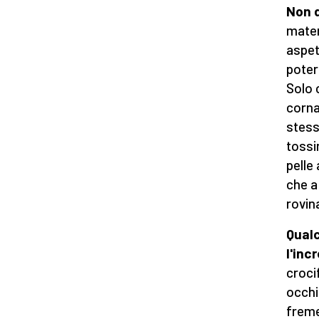
Non 
mater
aspet
poter
Solo 
corna
stess
tossi
pelle
che a 
rovin
Qualc
l'inc
croci
occhi
freme