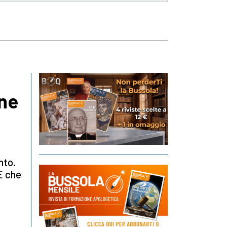
one
nto.
E che