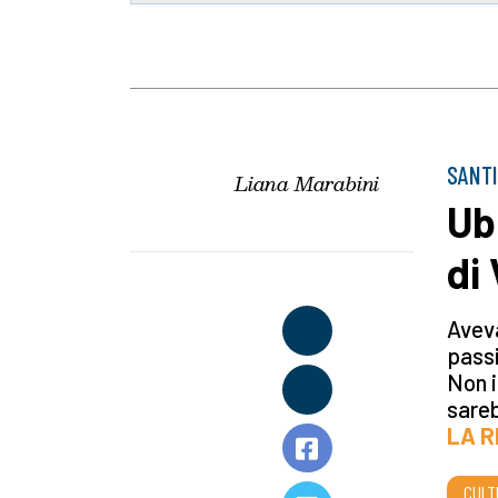
SANTI
Liana Marabini
Ub
di
Aveva
passi
Non i
sareb
LA R
CULT