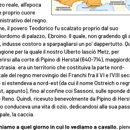
zo reale, all’epoca
e proprio cuore
istrativo del regno.
e, il povero Teodorico fu scalzato proprio dal suo
ordomo di palazzo, Ebroino. Il quale, non gradendo gli a
e, indusse costoro a sparpagliarsi un po’ dappertutto. 
ragione per la quale il nostro Uberto lasciò Metz, per
erirsi alla corte di Pipino di Herstal (640-714), maggior
strasia: era un territorio che costituiva la parte nord-
ale del regno merovingio dei Franchi fra il VI e l’VIII seco
 si estendeva a nord-est (da cui il nome Ostreich o reg
est, appunto), fino al confine coi Sassoni, sulle sponde d
 Reno. Quindi, ricevuto benevolmente da Pipino di Herst
o conduceva una vita di ozio, dedicandosi alla sua pas
pale, la caccia.
niamo a quel giorno in cui lo vediamo a cavallo
, pien