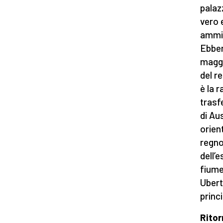
palaz
vero 
ammin
Ebben
maggi
del r
è la 
trasf
di Au
orient
regno
dell’
fiume
Ubert
princi
Ritor