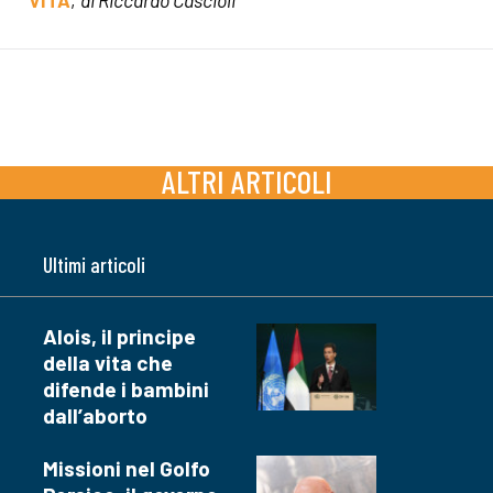
VITA
,
di Riccardo Cascioli
ALTRI ARTICOLI
Ultimi articoli
Alois, il principe
della vita che
difende i bambini
dall’aborto
Missioni nel Golfo