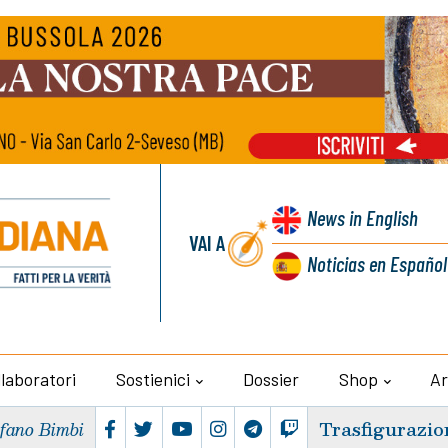
News
in English
VAI A
Noticias
en Español
llaboratori
Sostienici
Dossier
Shop
Ar
Trasfigurazio
efano Bimbi