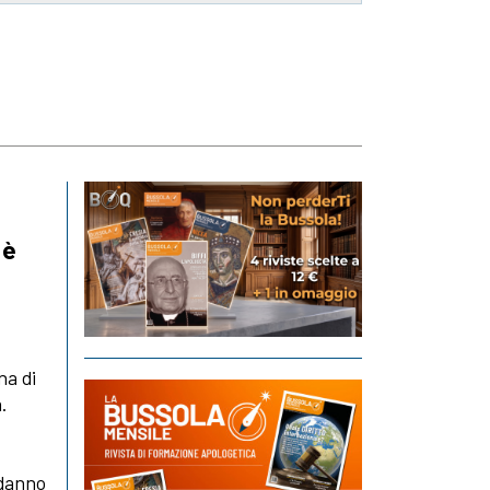
 è
na di
.
 danno