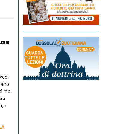
fuse
vedi
mano
ti ma
oci
a, e
LA