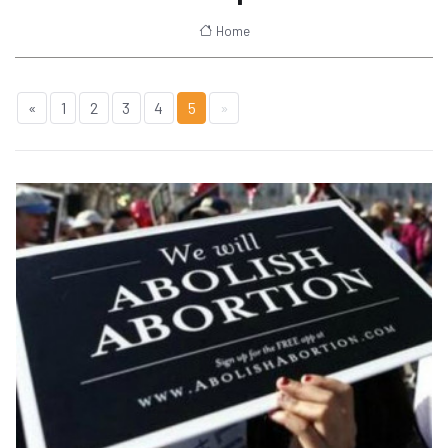
Home
«
1
2
3
4
5
»