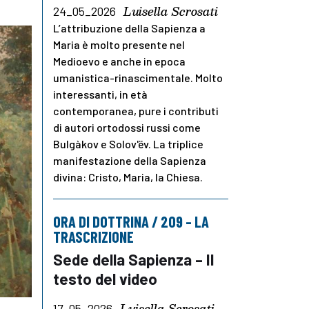
Luisella Scrosati
24_05_2026
L’attribuzione della Sapienza a
Maria è molto presente nel
Medioevo e anche in epoca
umanistica-rinascimentale. Molto
interessanti, in età
contemporanea, pure i contributi
di autori ortodossi russi come
Bulgàkov e Solov'ëv. La triplice
manifestazione della Sapienza
divina: Cristo, Maria, la Chiesa.
ORA DI DOTTRINA / 209 – LA
TRASCRIZIONE
Sede della Sapienza – Il
testo del video
Luisella Scrosati
17_05_2026