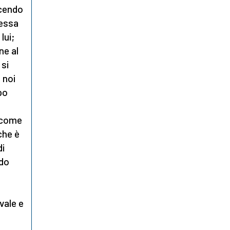
icendo
tessa
lui;
ne al
 si
 noi
po
o come
che è
di
ndo
vale e