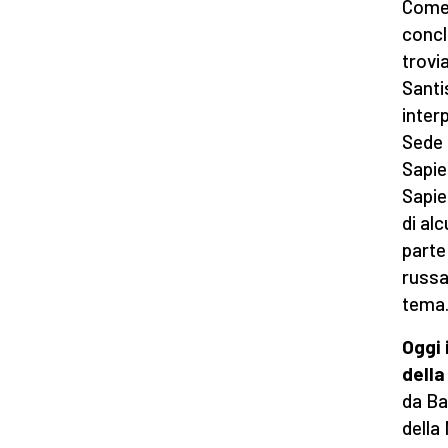
Come
concl
trovi
Santi
inter
Sede 
Sapie
Sapie
di al
parte
russa
tema
Oggi 
della
da Ba
della