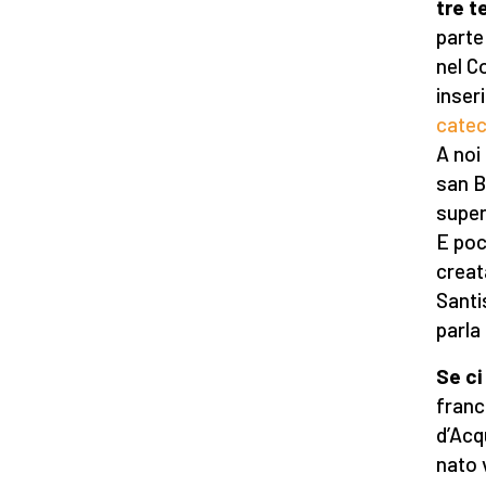
tre t
parte
nel C
inser
catec
A noi
san B
super
E poc
creat
Santi
parla
Se ci
franc
d’Acq
nato 