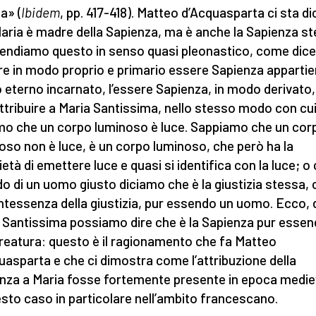
a» (
Ibidem
, pp. 417-418). Matteo d’Acquasparta ci sta d
aria è madre della Sapienza, ma è anche la Sapienza s
tendiamo questo in senso quasi pleonastico, come dice 
e in modo proprio e primario essere Sapienza appartie
 eterno incarnato, l’essere Sapienza, in modo derivato,
ttribuire a Maria Santissima, nello stesso modo con cui
mo che un corpo luminoso è luce. Sappiamo che un cor
oso non è luce, è un corpo luminoso, che però ha la
ietà di emettere luce e quasi si identifica con la luce; 
o di un uomo giusto diciamo che è la giustizia stessa, 
intessenza della giustizia, pur essendo un uomo. Ecco, 
 Santissima possiamo dire che è la Sapienza pur esse
reatura: questo è il ragionamento che fa Matteo
uasparta e che ci dimostra come l’attribuzione della
nza a Maria fosse fortemente presente in epoca medie
esto caso in particolare nell’ambito francescano.