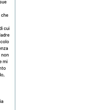
 sue
i che
i cui
Madre
acolo
ienza
o non
e mi
anto
do,
ia