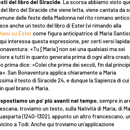
esti del libro del Siracide
. La scorsa abbiamo visto que
 del libro del Siracide che viene letta, viene cantata da s
omune delle feste della Madonna nel rito romano antico
isce anche un testo del libro di Ester (vi rimando alla
hesi su Ester
come figura anticipatrice di Maria Santis
 qui interessa questa espressione, per certi versi lapidar
onaventura: «Tu [Maria] non sei una qualsiasi ma sei
iore a tutti in quanto generata prima di ogni altra creat
o prima dice: «Colei che prima dei secoli, fin dal princip
a». San Bonaventura applica chiaramente a Maria
ssima il testo di Siracide 24, e dunque la Sapienza di cui 
 in quel brano è Maria.
 spostiamo un po’ più avanti nel tempo
, sempre in ar
escana, troviamo un testo, sulla Natività di Maria, di M
uasparta (1240-1302), appunto un altro francescano, 
vicino a Todi. Anche qui troviamo un’applicazione