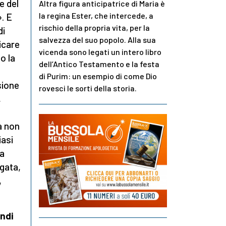
e del
Altra figura anticipatrice di Maria è
la regina Ester, che intercede, a
». E
rischio della propria vita, per la
di
salvezza del suo popolo. Alla sua
dicare
vicenda sono legati un intero libro
o la
dell’Antico Testamento e la festa
di Purim: un esempio di come Dio
sione
rovesci le sorti della storia.
,
a non
iasi
ra
lgata,
,
indi