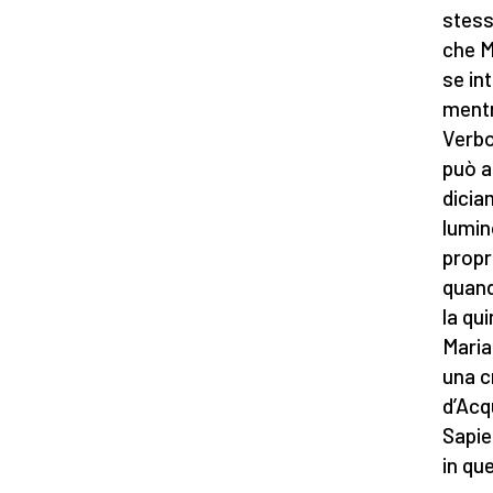
stess
che M
se in
mentr
Verbo
può a
dicia
lumin
propr
quand
la qu
Maria
una c
d’Acq
Sapie
in qu