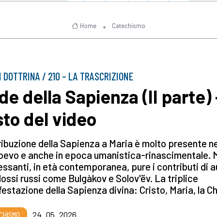
Home
Catechismo
I DOTTRINA / 210 – LA TRASCRIZIONE
e della Sapienza (II parte) –
sto del video
ribuzione della Sapienza a Maria è molto presente ne
oevo e anche in epoca umanistica-rinascimentale. 
essanti, in età contemporanea, pure i contributi di a
ossi russi come Bulgàkov e Solov'ëv. La triplice
estazione della Sapienza divina: Cristo, Maria, la C
CHISMO
24_05_2026