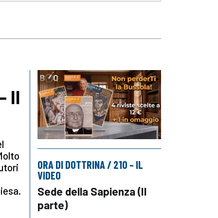
 Il
l
Molto
ORA DI DOTTRINA / 210 – IL
utori
VIDEO
Sede della Sapienza (II
hiesa.
parte)