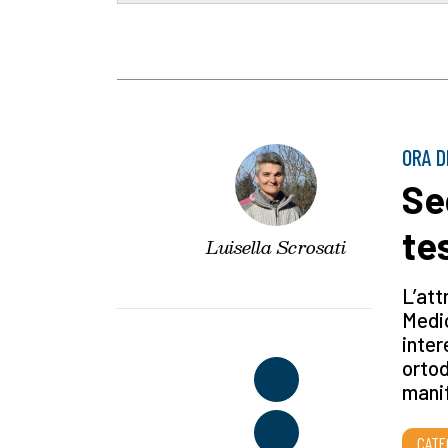
ORA D
Sed
te
Luisella Scrosati
L’att
Medi
inter
ortod
manif
CATE