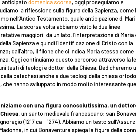
 anticipato
domenica scorsa
, oggi proseguiamo e
udiamo la riflessione sulla figura della Sapienza, come 
amo nell’Antico Testamento, quale anticipazione di Mari
ssima. La scorsa volta abbiamo visto le due linee
pretative maggiori: da un lato, l’interpretazione di Mari
della Sapienza e quindi l’identificazione di Cristo con la
nza; dall’altro, il filone che ci indica Maria stessa come
nza. Oggi continuiamo questo percorso attraverso la l
cuni testi di teologi e dottori della Chiesa. Dedicheremo 
 della catechesi anche a due teologi della chiesa ortod
, che hanno sviluppato in modo molto interessante qu
.
iniziamo con una figura conosciutissima, un dottor
 Chiesa
, un santo medievale francescano: san Bonave
gnoregio (1217 ca - 1274). Abbiamo un testo sull’Assun
 Madonna, in cui Bonaventura spiega la figura della don