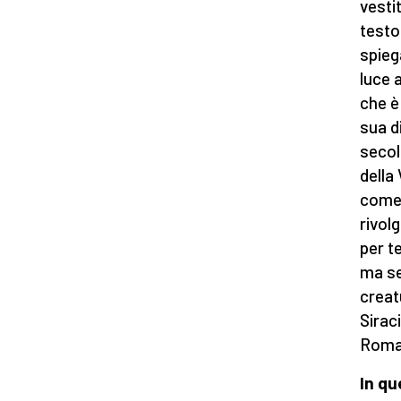
vestit
testo
spiega
luce a
che è
sua d
secoli
della
come 
rivol
per te
ma se
creat
Sirac
Roma 
In qu