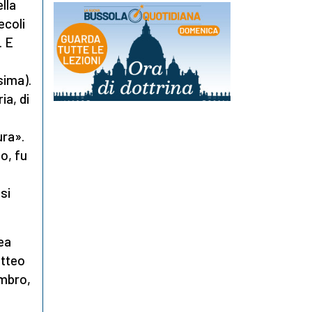
lla
ecoli
. E
sima).
ia, di
ura».
io, fu
si
ea
atteo
umbro,