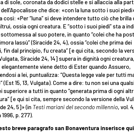
a di sole, coronata da dodici stelle e si allaccia alla part
 dell’Apocalisse che dice: «con la luna sotto i suoi piedi
 così: «Per “luna” si deve intendere tutto ciò che brilla 
ltrui, ossia ogni creatura. E “sotto i suoi piedi” sta a in
 sottomessa al suo potere, in quanto “colei che ha post
imora lassù” (Siracide 24, 4), ossia “colei che prima dei
, fin dal principio, fu creata” [e qui cita, secondo la ver
 Vulgata, Siracide 24, 14] supera in dignità ogni creatura
elegantemente viene detto di Ester quando Assuero,
gendosi a lei, puntualizza: “Questa legge vale per tutti m
” (Est 15, 13, Vulgata). Come a dire: tu non sei una quals
i superiore a tutti in quanto “generata prima di ogni alt
ura” [e qui si cita, sempre secondo la versione della Vu
ide 24, 5]» (in
Testi mariani del secondo millennio
, vol. 4
1996, p. 277).
esto breve paragrafo san Bonaventura inserisce qu