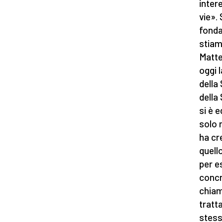
inter
vie». 
fonda
stiam
Matte
oggi 
della
della
si è 
solo 
ha cr
quell
per e
concr
chiam
tratt
stess