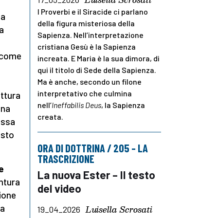
I Proverbi e il Siracide ci parlano
la
della figura misteriosa della
a
Sapienza. Nell’interpretazione
cristiana Gesù è la Sapienza
a come
increata. E Maria è la sua dimora, di
qui il titolo di Sede della Sapienza.
Ma è anche, secondo un filone
interpretativo che culmina
ettura
nell’
Ineffabilis Deus
, la Sapienza
una
creata.
ossa
esto
ORA DI DOTTRINA / 205 – LA
TRASCRIZIONE
e
La nuova Ester – Il testo
ntura
del video
zione
na
Luisella Scrosati
19_04_2026