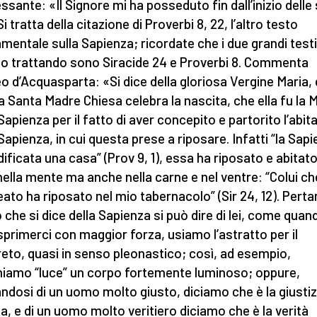
essante: «Il Signore mi ha posseduto fin dall’inizio delle
Si tratta della citazione di Proverbi 8, 22, l’altro testo
mentale sulla Sapienza; ricordate che i due grandi test
o trattando sono Siracide 24 e Proverbi 8. Commenta
o d’Acquasparta: «Si dice della gloriosa Vergine Maria, d
la Santa Madre Chiesa celebra la nascita, che ella fu la 
 Sapienza per il fatto di aver concepito e partorito l’abit
 Sapienza, in cui questa prese a riposare. Infatti “la Sap
edificata una casa” (Prov 9, 1), essa ha riposato e abitat
nella mente ma anche nella carne e nel ventre: “Colui ch
eato ha riposato nel mio tabernacolo” (Sir 24, 12). Pert
o che si dice della Sapienza si può dire di lei, come quan
sprimerci con maggior forza, usiamo l’astratto per il
eto, quasi in senso pleonastico; così, ad esempio,
iamo “luce” un corpo fortemente luminoso; oppure,
andosi di un uomo molto giusto, diciamo che è la giustiz
a, e di un uomo molto veritiero diciamo che è la verità