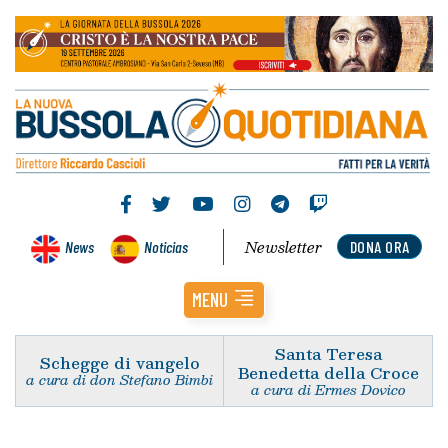
Newsletter
News
Noticias
DONA ORA
MENU
Santa Teresa
Schegge di vangelo
Benedetta della Croce
a cura di don Stefano Bimbi
a cura di Ermes Dovico