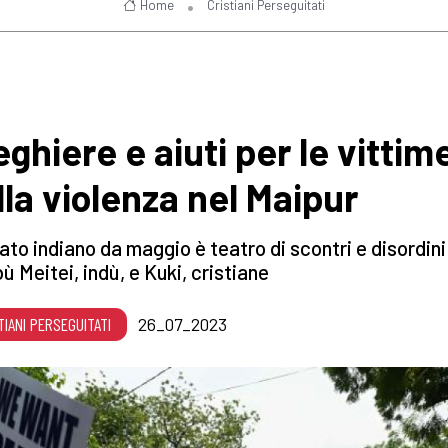
Home
Cristiani Perseguitati
eghiere e aiuti per le vittim
lla violenza nel Maipur
ato indiano da maggio è teatro di scontri e disordini
ibù Meitei, indù, e Kuki, cristiane
TIANI PERSEGUITATI
26_07_2023