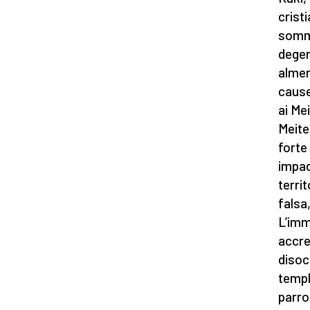
cristi
somma
degen
almeno
cause
ai Me
Meite
forte
impadr
territ
falsa
L’imm
accre
disoc
templ
parro