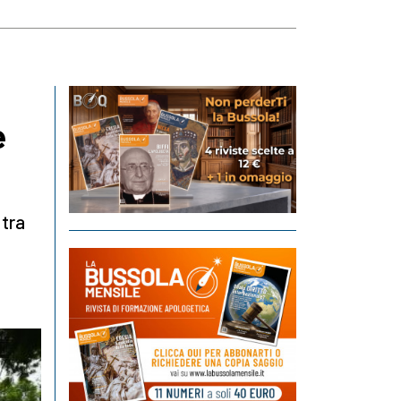
e
 tra