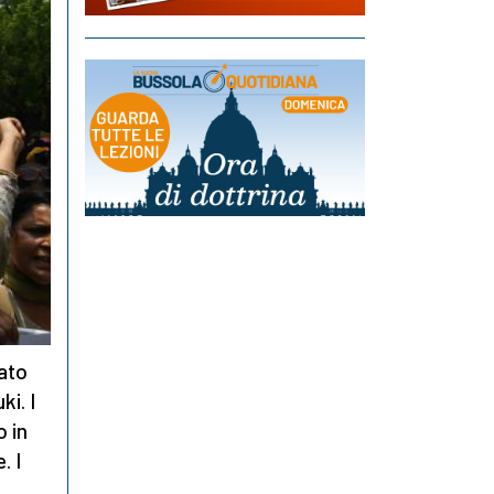
tato
ki. I
o in
. I