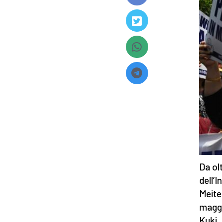
Da ol
dell’I
Meite
maggi
Kuki,