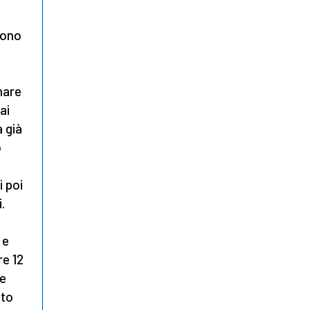
sono
nare
ai
a già
o
i poi
.
 e
re 12
ve
nto