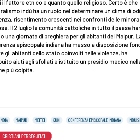
i il fattore etnico e quanto quello religioso. Certo è che
egralismo indù ha un ruolo nel determinare un clima di od
denza, risentimento crescenti nei confronti delle minor
ose. Il 2 luglio le comunità cattoliche in tutto il paese h
to una giornata di preghiera per gli abitanti del Maipur. L
renza episcopale indiana ha messo a disposizione fond
e gli abitanti dello stato coinvolti nelle violenze, ha
buito aiuti agli sfollati e istituito un presidio medico nell
ne più colpita.
INDIA
MAIPUR
MEITEI
KUKI
CONFERENZA EPISCOPALE INDIANA
INDUI
CRISTIANI PERSEGUITATI