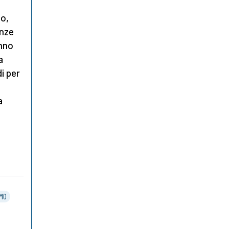
io,
anze
anno
a
i per
a
SMO