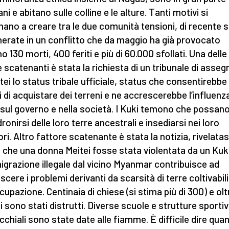
ani e abitano sulle colline e le alture. Tanti motivi si
no a creare tra le due comunità tensioni, di recente 
erate in un conflitto che da maggio ha già provocato
 130 morti, 400 feriti e più di 60.000 sfollati. Una delle
 scatenanti è stata la richiesta di un tribunale di asseg
itei lo status tribale ufficiale, status che consentirebbe 
i di acquistare dei terreni e ne accrescerebbe l’influenz
 sul governo e nella società. I Kuki temono che possan
onirsi delle loro terre ancestrali e insediarsi nei loro
ori. Altro fattore scatenante è stata la notizia, rivelatas
, che una donna Meitei fosse stata violentata da un Kuki
igrazione illegale dal vicino Myanmar contribuisce ad
scere i problemi derivanti da scarsità di terre coltivabili
cupazione. Centinaia di chiese (si stima più di 300) e olt
i sono stati distrutti. Diverse scuole e strutture sporti
cchiali sono state date alle fiamme. È difficile dire qua