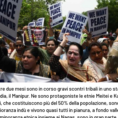
tre due mesi sono in corso gravi scontri tribali in uno s
ndia, il Manipur. Ne sono protagoniste le etnie Meitei e Ku
i, che costituiscono più del 50% della popolazione, son
oranza indù e vivono quasi tutti in pianura, a fondo valle
 minoranza etnica insieme ai Nagas, sono in gran parte