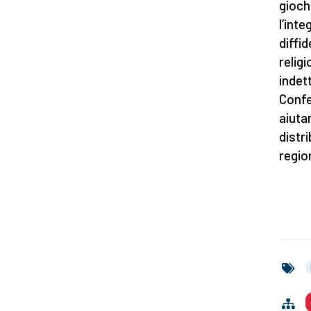
gioch
l’int
diffi
religi
indet
Confe
aiutar
distri
regio