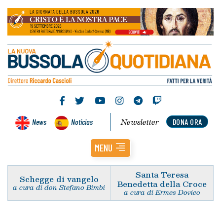
Newsletter
News
Noticias
DONA ORA
MENU
Santa Teresa
Schegge di vangelo
Benedetta della Croce
a cura di don Stefano Bimbi
a cura di Ermes Dovico