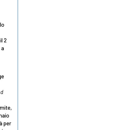
lo
il 2
 a
ge
nd
imite,
nnaio
tà per