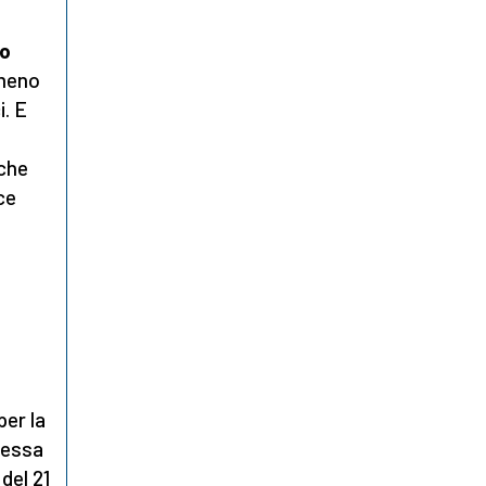
no
meno
i. E
 che
ce
per la
tessa
del 21