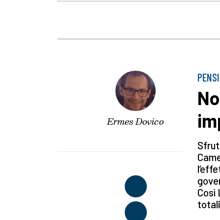
PENSI
No
im
Ermes Dovico
Sfrut
Came
l’eff
gover
Così 
total