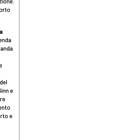
zione.
orto
.
ta
genda
rlanda
e
del
Ginn e
tre
mento
rto e