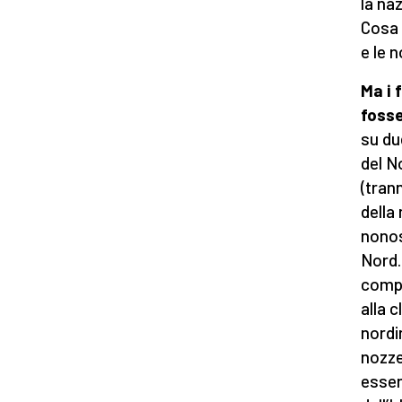
la na
Cosa 
e le 
Ma i 
fosse
su du
del N
(tran
della
nonos
Nord.
compa
alla 
nordi
nozze
essen