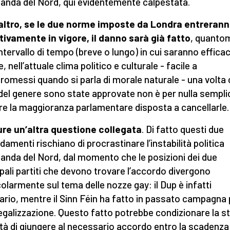
Irlanda del Nord, qui evidentemente calpestata.
’altro, se le due norme imposte da Londra entreran
tivamente in vigore, il danno sarà già fatto
, quanto
intervallo di tempo (breve o lungo) in cui saranno efficac
e, nell’attuale clima politico e culturale - facile a
omessi quando si parla di morale naturale - una volta
 del genere sono state approvate non è per nulla sempli
re la maggioranza parlamentare disposta a cancellarle.
ure un’altra questione collegata
. Di fatto questi due
amenti rischiano di procrastinare l’instabilità politica
Irlanda del Nord, dal momento che le posizioni dei due
ipali partiti che devono trovare l’accordo divergono
colarmente sul tema delle nozze gay: il Dup è infatti
ario, mentre il Sinn Féin ha fatto in passato campagna 
legalizzazione. Questo fatto potrebbe condizionare la s
tà di giungere al necessario accordo entro la scadenza 