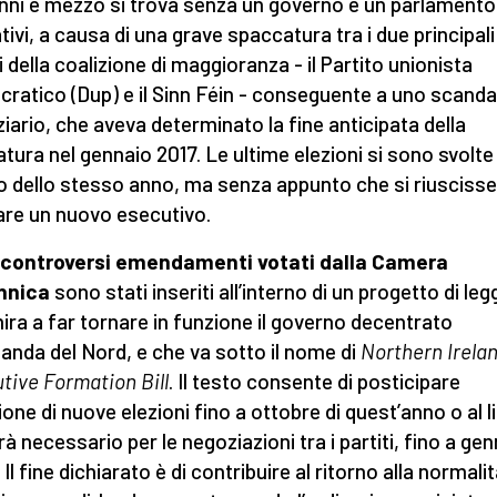
nni e mezzo si trova senza un governo e un parlamento
tivi, a causa di una grave spaccatura tra i due principali
i della coalizione di maggioranza - il Partito unionista
ratico (Dup) e il Sinn Féin - conseguente a uno scanda
ziario, che aveva determinato la fine anticipata della
atura nel gennaio 2017. Le ultime elezioni si sono svolte 
 dello stesso anno, ma senza appunto che si riuscisse
re un nuovo esecutivo.
 controversi emendamenti votati dalla Camera
nnica
sono stati inseriti all’interno di un progetto di leg
ira a far tornare in funzione il governo decentrato
Irlanda del Nord, e che va sotto il nome di
Northern Irela
tive Formation Bill
. Il testo consente di posticipare
zione di nuove elezioni fino a ottobre di quest’anno o al l
rà necessario per le negoziazioni tra i partiti, fino a ge
Il fine dichiarato è di contribuire al ritorno alla normali