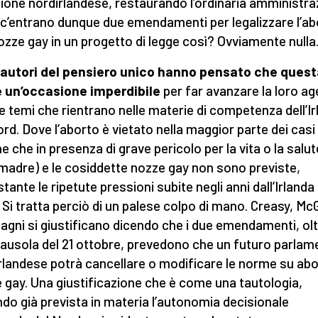
zione nordirlandese, restaurando l’ordinaria amministra
c’entrano dunque due emendamenti per legalizzare l’ab
nozze gay in un progetto di legge così? Ovviamente nulla
fautori del pensiero unico hanno pensato che ques
 un’occasione imperdibile
per far avanzare la loro a
e temi che rientrano nelle materie di competenza dell’I
ord. Dove l’aborto è vietato nella maggior parte dei casi
ne che in presenza di grave pericolo per la vita o la salut
 madre) e le cosiddette nozze gay non sono previste,
tante le ripetute pressioni subite negli anni dall’Irlanda 
 Si tratta perciò di un palese colpo di mano. Creasy, Mc
gni si giustificano dicendo che i due emendamenti, ol
clausola del 21 ottobre, prevedono che un futuro parla
rlandese potrà cancellare o modificare le norme su abo
 gay. Una giustificazione che è come una tautologia,
do già prevista in materia l’autonomia decisionale