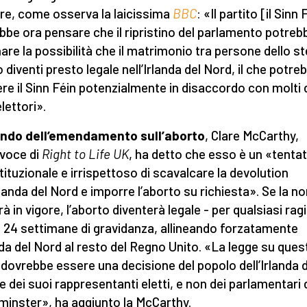
re, come osserva la laicissima
BBC
: «Il partito [il Sinn 
bbe ora pensare che il ripristino del parlamento potreb
nare la possibilità che il matrimonio tra persone dello s
 diventi presto legale nell’Irlanda del Nord, il che potre
re il Sinn Féin potenzialmente in disaccordo con molti 
lettori».
ando dell’emendamento sull’aborto
, Clare McCarthy,
voce di
Right to Life UK
, ha detto che esso è un «tentat
tituzionale e irrispettoso di scavalcare la devolution
Irlanda del Nord e imporre l’aborto su richiesta». Se la n
à in vigore, l’aborto diventerà legale - per qualsiasi rag
a 24 settimane di gravidanza, allineando forzatamente
anda del Nord al resto del Regno Unito. «La legge su ques
dovrebbe essere una decisione del popolo dell’Irlanda d
e dei suoi rappresentanti eletti, e non dei parlamentari 
inster», ha aggiunto la McCarthy.