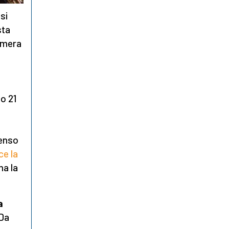
si
sta
Camera
o 21
senso
ce la
ma la
a
 Da