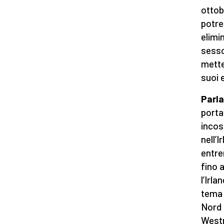
ottob
potre
elimi
sesso
mette
suoi e
Parl
porta
incos
nell’
entrer
fino 
l’Irl
tema 
Nord 
Westm