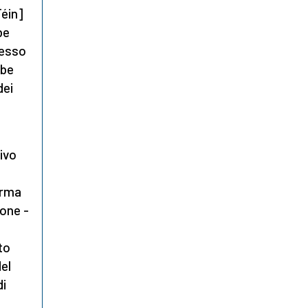
Féin]
be
tesso
bbe
dei
ivo
orma
ione -
to
el
di