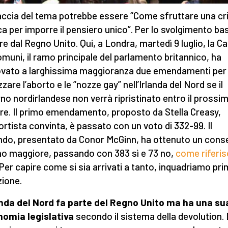
accia del tema potrebbe essere “Come sfruttare una cri
ica per imporre il pensiero unico”. Per lo svolgimento ba
re dal Regno Unito. Qui, a Londra, martedì 9 luglio, la 
omuni, il ramo principale del parlamento britannico, ha
vato a larghissima maggioranza due emendamenti per
zzare l’aborto e le “nozze gay” nell’Irlanda del Nord se il
no nordirlandese non verrà ripristinato entro il prossim
re. Il primo emendamento, proposto da Stella Creasy,
ortista convinta, è passato con un voto di 332-99. Il
do, presentato da Conor McGinn, ha ottenuto un con
no maggiore, passando con 383 sì e 73 no,
come riferis
Per capire come si sia arrivati a tanto, inquadriamo pri
zione.
anda del Nord fa parte del Regno Unito ma ha una su
omia legislativa
secondo il sistema della devolution.