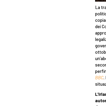
La tr
polit
copia
dei C
appro
legali
gover
ottob
un’ab
secon
perfi
BBC
.
situa
L’Irl
auton