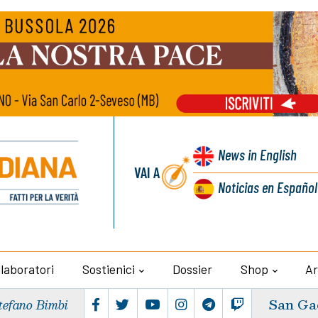
News
in English
VAI A
Noticias
en Español
llaboratori
Sostienici
Dossier
Shop
Ar
San Ga
tefano Bimbi