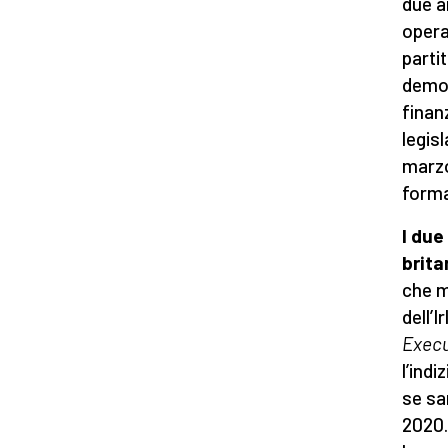
due a
opera
partit
democ
finan
legisl
marzo
forma
I due
brita
che m
dell’
Execu
l’indi
se sa
2020. 