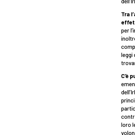
dell’
Tra l
effet
per l’
inoltr
compr
leggi
trova
C’è p
emend
dell’
princ
parti
contr
loro 
volon