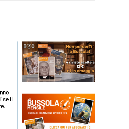
anno
 se il
re.