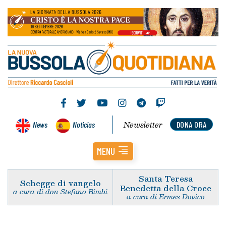
Newsletter
News
Noticias
DONA ORA
MENU
Santa Teresa
Schegge di vangelo
Benedetta della Croce
a cura di don Stefano Bimbi
a cura di Ermes Dovico