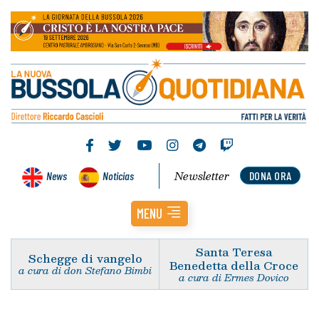
Newsletter
News
Noticias
DONA ORA
MENU
Santa Teresa
Schegge di vangelo
Benedetta della Croce
a cura di don Stefano Bimbi
a cura di Ermes Dovico