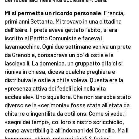
Mi si permetta un ricordo personale
. Francia,
primi anni Settanta. Mi trovavo in una cittadina
dell’Isère. Il prete aveva gettato l’abito, si era
iscritto al Partito Comunista e faceva il
lavamacchine. Ogni due settimane veniva un prete
da Grenoble, consacrava un po’ di ostie e le
lasciava lì. La domenica, un gruppetto di laici si
riuniva in chiesa, diceva qualche preghiera e
distribuiva le ostie a chi le voleva. Questa era la
«presenza attiva dei fedeli laici nella vita
ecclesiale». Uno squallore. Che non sarebbe stato
diverso se la «cerimonia» fosse stata allietata da
chitarre o ingentilita da cotillons. Come si vede, i
«segni dei tempi», col loro sinistro scricchiolìo,
erano avvertibili già all’indomani del Concilio. Ma li
leggemmo, ahimè, solo noi
rigidi & farisei
.