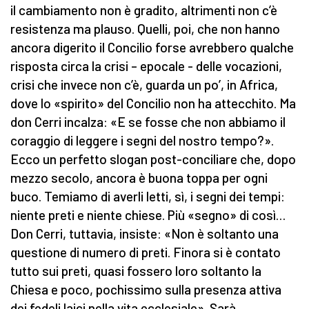
il cambiamento non è gradito, altrimenti non c’è
resistenza ma plauso. Quelli, poi, che non hanno
ancora digerito il Concilio forse avrebbero qualche
risposta circa la crisi – epocale - delle vocazioni,
crisi che invece non c’è, guarda un po’, in Africa,
dove lo «spirito» del Concilio non ha attecchito. Ma
don Cerri incalza: «E se fosse che non abbiamo il
coraggio di leggere i segni del nostro tempo?».
Ecco un perfetto slogan post-conciliare che, dopo
mezzo secolo, ancora è buona toppa per ogni
buco. Temiamo di averli letti, sì, i segni dei tempi:
niente preti e niente chiese. Più «segno» di così…
Don Cerri, tuttavia, insiste: «Non è soltanto una
questione di numero di preti. Finora si è contato
tutto sui preti, quasi fossero loro soltanto la
Chiesa e poco, pochissimo sulla presenza attiva
dei fedeli laici nella vita ecclesiale». Sarà.