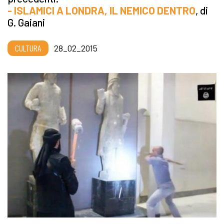
- ISLAMICI A LONDRA, IL NEMICO DENTRO
, di
G. Gaiani
CULTURA
28_02_2015