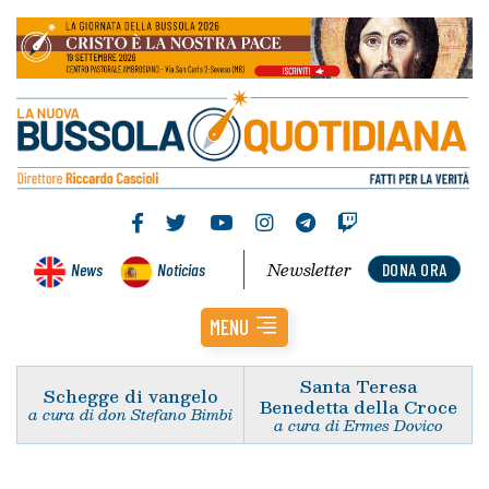
Newsletter
News
Noticias
DONA ORA
MENU
Santa Teresa
Schegge di vangelo
Benedetta della Croce
a cura di don Stefano Bimbi
a cura di Ermes Dovico