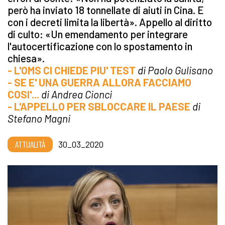
però ha inviato 18 tonnellate di aiuti in Cina. E
con i decreti limita la libertà». Appello al diritto
di culto: «Un emendamento per integrare
l'autocertificazione con lo spostamento in
chiesa».
- L'OMS CI CHIEDE PIU' TEST
di Paolo Gulisano
- SE E' UNA GUERRA ALLORA FACCIAMO
COSI'...
di Andrea Cionci
- L'APPELLO PER SBLOCCARE IL PAESE
di
Stefano Magni
ATTUALITÀ
30_03_2020