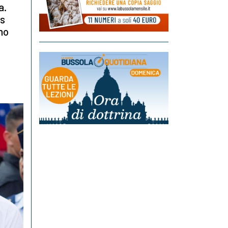
a.
us
 no
a