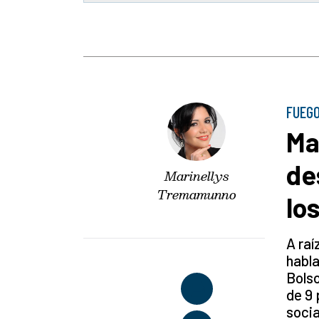
FUEGO
Ma
de
Marinellys
Tremamunno
lo
A raí
habla
Bolso
de 9 
socia