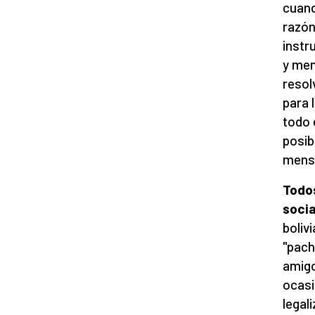
cuand
razón
instr
y men
resol
para 
todo 
posib
mensa
Todos
socia
boliv
"pach
amigo
ocasi
legal