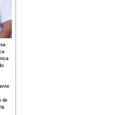
nsa
ca
única
do
a
dente
s de
la