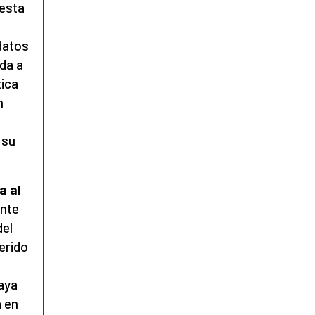
 esta
 datos
da a
tica
n
 su
a al
ente
del
erido
haya
a en