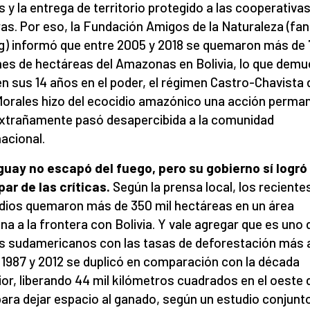
s y la entrega de territorio protegido a las cooperativa
as. Por eso, la Fundación Amigos de la Naturaleza (fan
g) informó que entre 2005 y 2018 se quemaron más de 7
nes de hectáreas del Amazonas en Bolivia, lo que demu
en sus 14 años en el poder, el régimen Castro-Chavista 
orales hizo del ecocidio amazónico una acción perma
xtrañamente pasó desapercibida a la comunidad
nacional.
uay no escapó del fuego, pero su gobierno sí logró
ar de las críticas.
Según la prensa local, los reciente
dios quemaron más de 350 mil hectáreas en un área
na a la frontera con Bolivia. Y vale agregar que es uno 
s sudamericanos con las tasas de deforestación más a
 1987 y 2012 se duplicó en comparación con la década
ior, liberando 44 mil kilómetros cuadrados en el oeste 
para dejar espacio al ganado, según un estudio conjunt