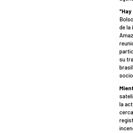
"Hay
Bolso
de la
Amazo
reuni
parti
su tr
brasi
socio
Mient
satel
la ac
cerca
regis
incen