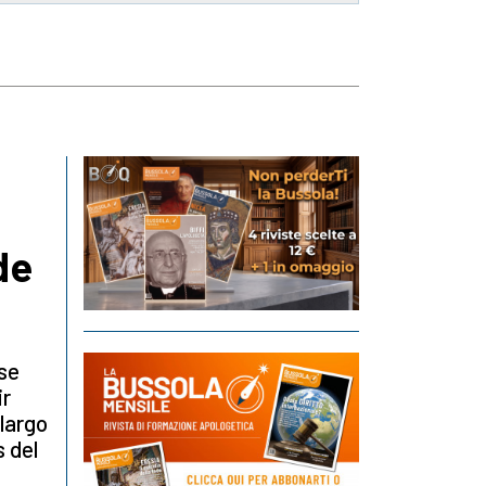
de
 se
ir
 largo
s del