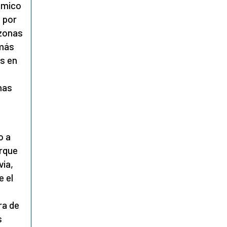
lémico
 por
azonas
 más
as en
nas
o a
arque
via,
e el
ra de
s