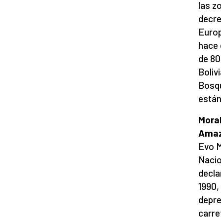
las z
decre
Europ
hace 
de 80
Boliv
Bosqu
están
Moral
Amaz
Evo M
Nacio
decla
1990,
depre
carre