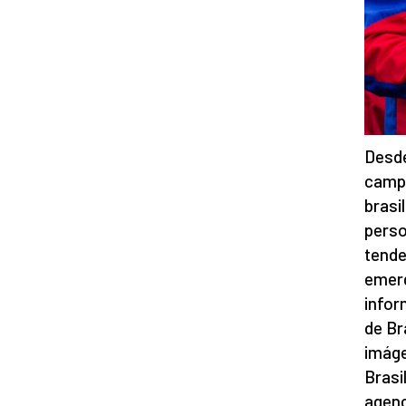
Desde
campa
brasi
perso
tende
emerg
infor
de Br
imáge
Brasi
agenc