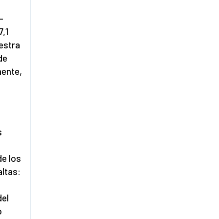
s
-
,1
estra
de
nente,
s
de los
ltas:
del
o