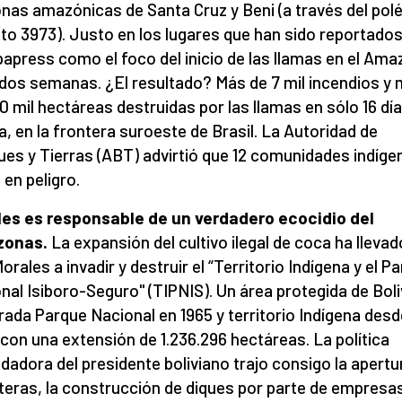
onas amazónicas de Santa Cruz y Beni (a través del po
to 3973). Justo en los lugares que han sido reportados
apress como el foco del inicio de las llamas en el Am
dos semanas. ¿El resultado? Más de 7 mil incendios y
0 mil hectáreas destruidas por las llamas en sólo 16 dí
ia, en la frontera suroeste de Brasil. La Autoridad de
es y Tierras (ABT) advirtió que 12 comunidades indíge
 en peligro.
es es responsable de un verdadero ecocidio del
onas.
La expansión del cultivo ilegal de coca ha llevad
orales a invadir y destruir el “Territorio Indígena y el P
nal Isiboro-Seguro" (TIPNIS). Un área protegida de Boli
rada Parque Nacional en 1965 y territorio Indígena desd
 con una extensión de 1.236.296 hectáreas. La política
dadora del presidente boliviano trajo consigo la apertu
teras, la construcción de diques por parte de empresa