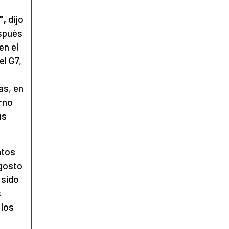
",
dijo
espués
en el
el G7,
as, en
erno
us
atos
agosto
 sido
s
 los