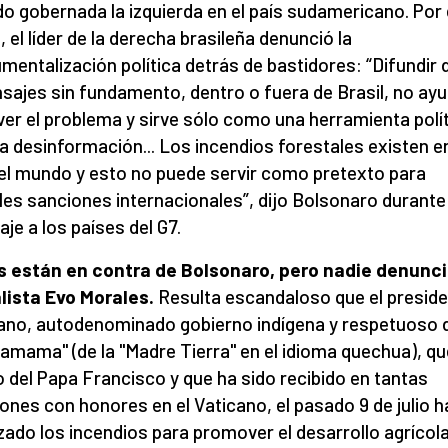
o gobernada la izquierda en el país sudamericano. Por
, el líder de la derecha brasileña denunció la
umentalización política detrás de bastidores: “Difundir
sajes sin fundamento, dentro o fuera de Brasil, no ayu
ver el problema y sirve sólo como una herramienta polí
la desinformación... Los incendios forestales existen e
el mundo y esto no puede servir como pretexto para
les sanciones internacionales”, dijo Bolsonaro durante
je a los países del G7.
 están en contra de Bolsonaro, pero nadie denunci
lista Evo Morales.
Resulta escandaloso que el presid
iano, autodenominado gobierno indígena y respetuoso 
amama" (de la "Madre Tierra" en el idioma quechua), qu
 del Papa Francisco y que ha sido recibido en tantas
ones con honores en el Vaticano, el pasado 9 de julio 
izado los incendios para promover el desarrollo agrícol