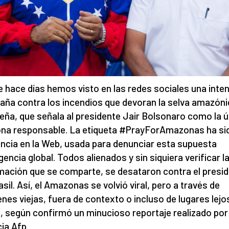
 hace días hemos visto en las redes sociales una inte
ña contra los incendios que devoran la selva amazóni
leña, que señala al presidente Jair Bolsonaro como la 
na responsable. La etiqueta #PrayForAmazonas ha si
ncia en la Web, usada para denunciar esta supuesta
encia global. Todos alienados y sin siquiera verificar l
mación que se comparte, se desataron contra el presi
asil. Así, el Amazonas se volvió viral, pero a través de
nes viejas, fuera de contexto o incluso de lugares lejo
l, según confirmó un minucioso reportaje realizado por 
ia Afp.