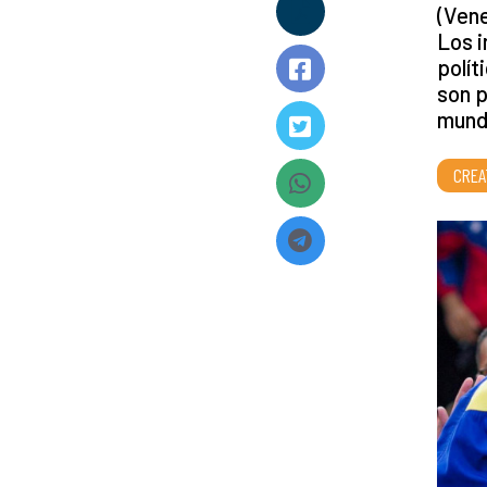
(Vene
Los i
polít
son p
mundi
CREA