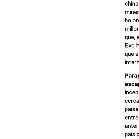
china
miner
bo.or
millo
que, 
Evo M
que e
inter
Parag
escap
incen
cerca
paíse
entre
anter
país 