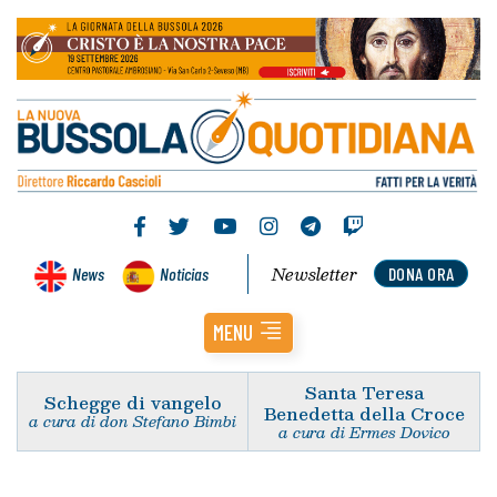
Newsletter
News
Noticias
DONA ORA
MENU
Santa Teresa
Schegge di vangelo
Benedetta della Croce
a cura di don Stefano Bimbi
a cura di Ermes Dovico