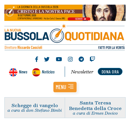
Newsletter
News
Noticias
DONA ORA
MENU
Santa Teresa
Schegge di vangelo
Benedetta della Croce
a cura di don Stefano Bimbi
a cura di Ermes Dovico