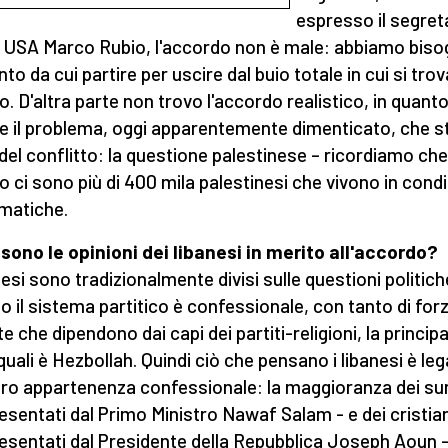
espresso il segreta
 USA Marco Rubio, l'accordo non è male: abbiamo biso
to da cui partire per uscire dal buio totale in cui si trova
o. D'altra parte non trovo l'accordo realistico, in quant
ve il problema, oggi apparentemente dimenticato, che st
del conflitto: la questione palestinese – ricordiamo che
o ci sono più di 400 mila palestinesi che vivono in condi
matiche.
 sono le opinioni dei libanesi in merito all'accordo?
nesi sono tradizionalmente divisi sulle questioni politich
o il sistema partitico è confessionale, con tanto di for
e che dipendono dai capi dei partiti-religioni, la principa
 quali è Hezbollah. Quindi ciò che pensano i libanesi è le
loro appartenenza confessionale: la maggioranza dei sun
esentati dal Primo Ministro Nawaf Salam - e dei cristian
esentati dal Presidente della Repubblica Joseph Aoun 