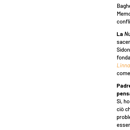
Baghe
Memor
confl
La
Nu
sacer
Sidone
fonda
Linna
come
Padre
pens
Sì, ho
ciò c
probl
essen