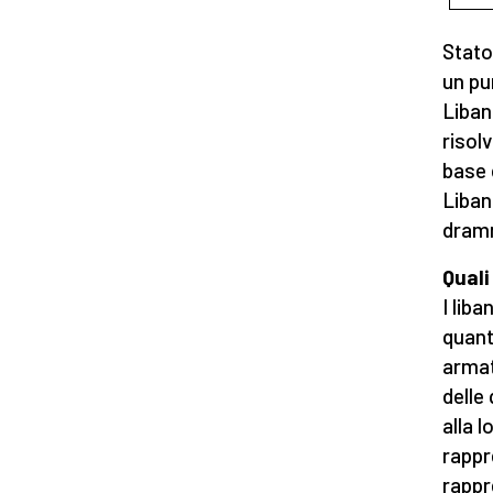
Stato
un pun
Liban
risol
base 
Liban
dram
Quali
I liba
quant
armat
delle
alla 
rappr
rappr