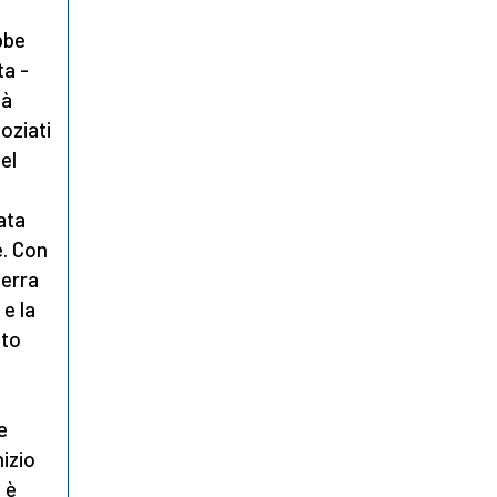
bbe
ta -
tà
oziati
del
ata
e.
Con
uerra
e la
lto
e
nizio
i è