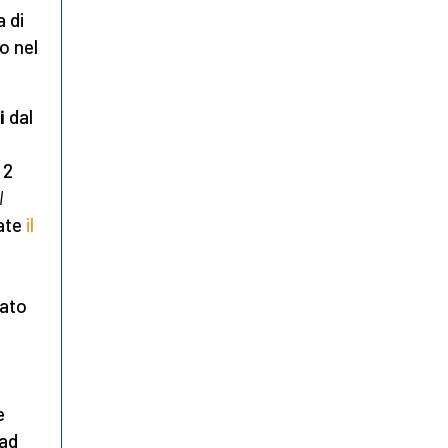
a di
o nel
i
dal
 2
l
rate
il
mato
e
mad