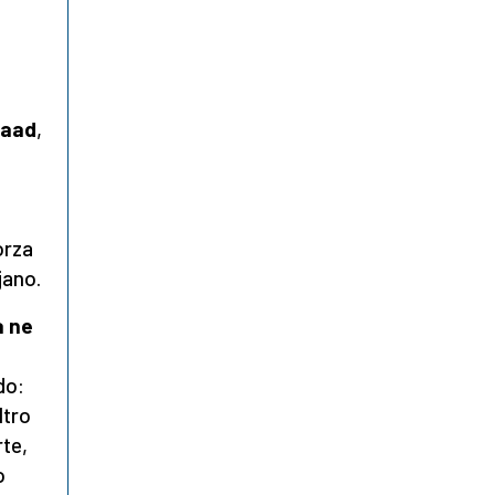
Raad
,
orza
jano.
a ne
do:
ltro
rte,
o