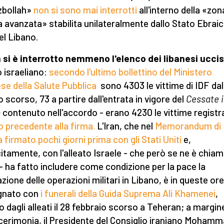
zbollah»
non si sono mai interrotti
all'interno della «zon
a avanzata» stabilita unilateralmente dallo Stato Ebraic
el Libano.
 si è interrotto nemmeno l'elenco dei libanesi uccis
 israeliano:
secondo l'ultimo bollettino del Ministero
ese della Salute Pubblica
sono 4303 le vittime di IDF dal
 scorso, 73 a partire dall'entrata in vigore del
Cessate i
o
contenuto nell'accordo - erano 4230 le vittime regist
o precedente alla firma.
L'Iran, che nel
Memorandum di
a firmato pochi giorni prima con gli Stati Uniti
e,
citamente, con l'alleato Israele - che però se ne è chia
 - ha fatto includere come condizione per la pace la
zione delle operazioni militari in Libano, è in queste ore
gnato con
i funerali della Guida Suprema Ali Khamenei
,
o dagli alleati il 28 febbraio scorso a Teheran; a margin
 cerimonia, il Presidente del Consiglio iraniano Moham