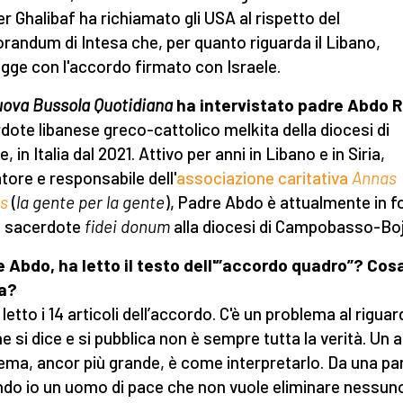
r Ghalibaf ha richiamato gli USA al rispetto del
andum di Intesa che, per quanto riguarda il Libano,
igge con l'accordo firmato con Israele.
ova Bussola Quotidiana
ha intervistato padre Abdo 
dote libanese greco-cattolico melkita della diocesi di
, in Italia dal 2021. Attivo per anni in Libano e in Siria,
tore e responsabile dell'
associazione caritativa
Annas
s
(
la gente per la gente
), Padre Abdo è attualmente in f
 sacerdote
fidei donum
alla diocesi di Campobasso-Bo
 Abdo, ha letto il testo dell'”accordo quadro”? Cos
a?
 letto i 14 articoli dell’accordo. C'è un problema al riguar
he si dice e si pubblica non è sempre tutta la verità. Un a
ema, ancor più grande, è come interpretarlo. Da una pa
do io un uomo di pace che non vuole eliminare nessun