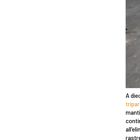
A diec
tripar
manti
conti
all'e
rastre