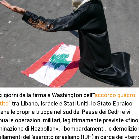
i giorni dalla firma a Washington dell'“
accordo quadro
tito”
tra Libano, Israele e Stati Uniti, lo Stato Ebraico
ene le proprie truppe nel sud del Paese dei Cedri e vi
nua le operazioni militari, legittimamente previste «fino
liminazione di Hezbollah». I bombardamenti, le demolizioni
llamenti dell'esercito israeliano (IDF) in cerca dei «terro