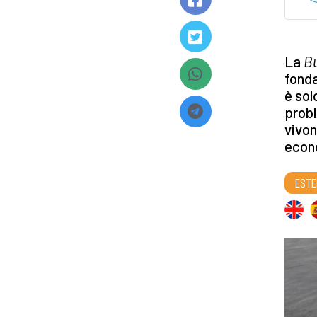
La
B
fonda
è sol
probl
vivon
econo
ESTE