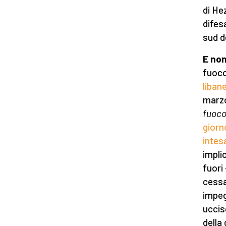
di He
difes
sud d
E non
fuoco
liban
marzo
fuoc
giorn
intes
impli
fuori
cessa
impe
uccis
della