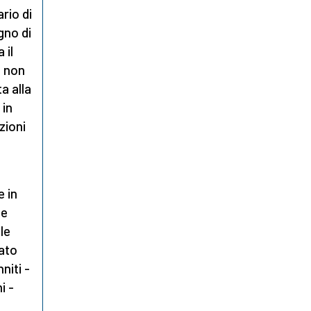
rio di
gno di
 il
o non
a alla
 in
zioni
e in
ze
le
gato
niti -
i -
-