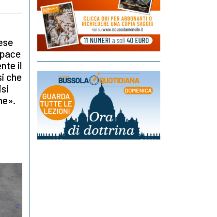
ese
 pace
nte il
si che
isi
one».