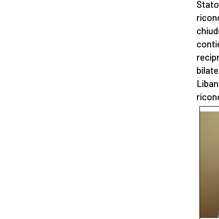
Stato
ricon
chiude
conti
recip
bilate
Liban
ricon