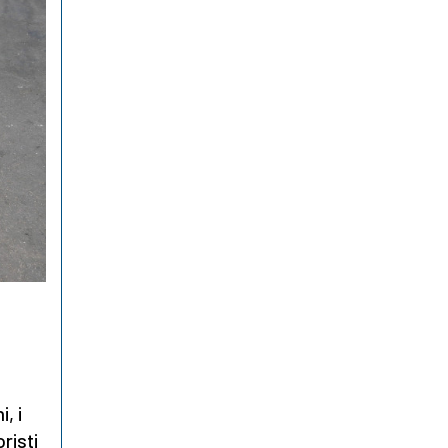
, i
risti