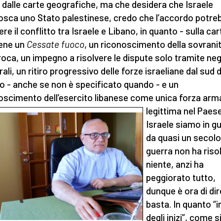
 dalle carte geografiche, ma che desidera che Israele
osca uno Stato palestinese, credo che l’accordo potre
re il conflitto tra Israele e Libano, in quanto - sulla car
ene un
Cessate fuoco
, un riconoscimento della sovrani
roca, un impegno a risolvere le dispute solo tramite neg
rali, un ritiro progressivo delle forze israeliane dal sud 
o - anche se non è specificato quando - e un
oscimento dell’esercito libanese come unica forza arm
legittima nel Paes
Israele siamo in g
da quasi un secolo 
guerra non ha riso
niente, anzi ha
peggiorato tutto,
dunque è ora di dir
basta. In quanto “i
degli inizi”, come s