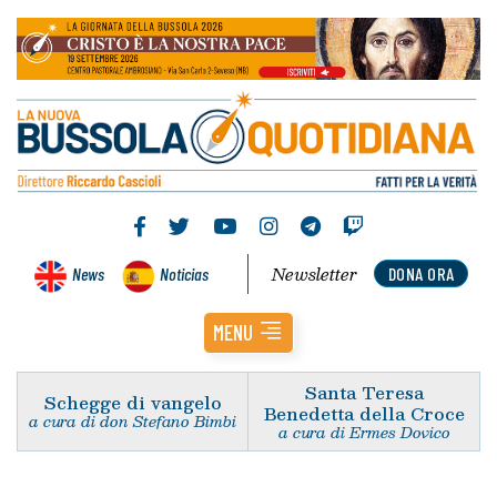
Newsletter
News
Noticias
DONA ORA
MENU
Santa Teresa
Schegge di vangelo
Benedetta della Croce
a cura di don Stefano Bimbi
a cura di Ermes Dovico