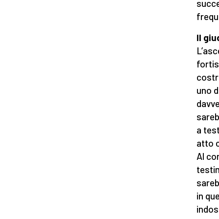
succe
frequ
Il gi
L’asc
forti
costr
uno d
davve
sareb
a tes
atto 
Al co
testi
sareb
in qu
indoss