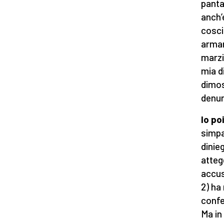
panta
anch’
cosci
armam
marzi
mia d
dimos
denun
Io po
simpa
dinie
atteg
accus
2) ha
confe
Ma in