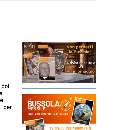
 coi
a
be
- per