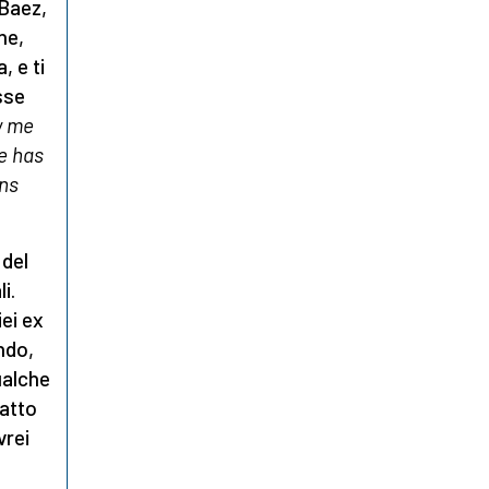
Baez,
ne,
, e ti
sse
w me
fe has
ons
 del
i.
ei ex
ndo,
ualche
fatto
vrei