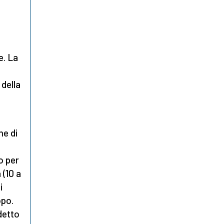
e. La
 della
ne di
o per
 (10 a
i
opo.
detto