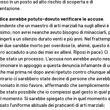
sso in un posto ad alto rischio di scoperta e di
entazione.
udice avrebbe potuto-dovuto verificare le accuse
.
endente che un maestro di arti marziali ha sugli allievi è
ssimo; non avrei neanche avuto bisogno di minacciarli, 
ingerli a un silenzio durato venti e più anni. Nel frattem
ei due sarebbe morto per overdose (e, ahimè, questo è
ro accaduto a uno dei miei ex allievi. Riposi in pace). Ci
be stato un processo. L’accusa non avrebbe avuto ne
timoniare in appoggio a questa denuncia infamante di u
che mai prima né dopo avrei ripetuto contro chiunque al
ntrario ci sarebbero state decine di persone che avreb
moniato in mio favore, affermando che semplicemente
be stato possibile che io compiessi quel gesto in quel 
el momento. Si sarebbe spiegato che in quel momento a
ato l’uniforme abituale dei praticanti di arti marziali;