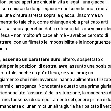
loni senza aperture chiusi in vita e legati, una giacca –
essa chiusa da doppi legacci – che scende fino a metà
a, una cintura stretta sopra la giacca…insomma un
entario tale che, come chiunque abbia praticato arti
ali sa, scoraggerebbe Satiro stesso dal farsi venire ide
ifesa – non molto efficace ahimè – avrebbe cercato di
trare, con un filmato le impossibilità e le incongruenze
cia.
i, essendo un carattere duro,
altero, sospettato di
tie per le posizioni di destra, avrei assunto una posizio
go totale, anche un po’ offeso, se vogliamo; un
giamento che i miei avversari hanno abilmente utilizzat
armi di arroganza. Nonostante questo una prima giuria
 riconosciuto l’assurdità della situazione, la mancanza d
rme, l’assenza di comportamenti del genere prima e d
 mancanza di unanimità un’altra giuria ha ribaltato il ver