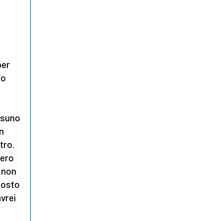
per
po
ssuno
n
tro.
bero
 non
posto
vrei