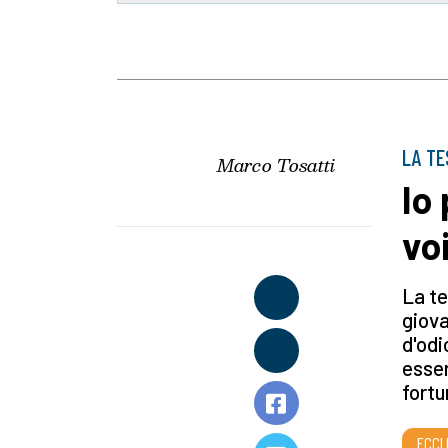
LA TE
Marco Tosatti
Io
vo
La te
giov
d'odi
esser
fortu
ECCL