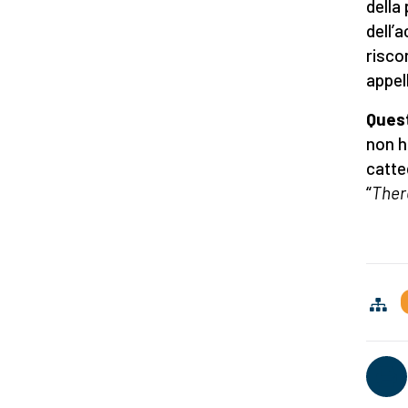
della
dell’
risco
appel
Quest
non ho
catte
“
Ther