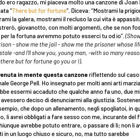
o ero ragazzo, mi piaceva molto una canzone di Joan 
lata “
There but for fortune
”. Diceva: “Mostrami la prigio
ami la galera, mostrami il recluso la cui vita è appassita
trerò, giovanotto, con molti argomenti, che se non fo
 per la fortuna avremmo potuto esserci tu od io”.
(Sho
rison - show me the jail - show me the prisoner whose li
stale -and I'll show you, young man, -with so many reas
there but for fortune go you or I).
 venuta in mente questa canzone
riflettendo sul caso
nale George Pell. Ho insegnato per molti anni arti marzial
bbe essermi accaduto che qualche anno fa uno, due mi
vi avessero deciso di denunciarmi alla giustizia. Sostene
sempio, che dopo un allenamento, negli spogliatoi, in q
o, li avrei obbligati a fare sesso con me, incurante del 
hiunque avrebbe potuto entrare, o passare di lì; non li a
ti in un luogo chiuso e sicuro, no, ma tutto sarebbe