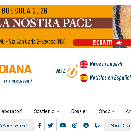
News
in English
VAI A
Noticias
en Español
llaboratori
Sostienici
Dossier
Shop
Ar
San Ga
tefano Bimbi