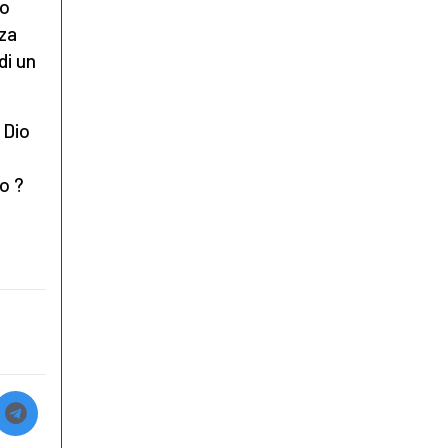
to
nza
di un
a Dio
ro ?