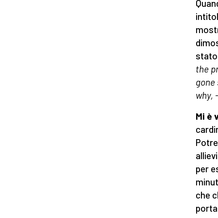
Quand
intito
mostr
dimos
stato
the p
gone 
why, -
Mi è
cardi
Potre
allie
per e
minut
che c
porta