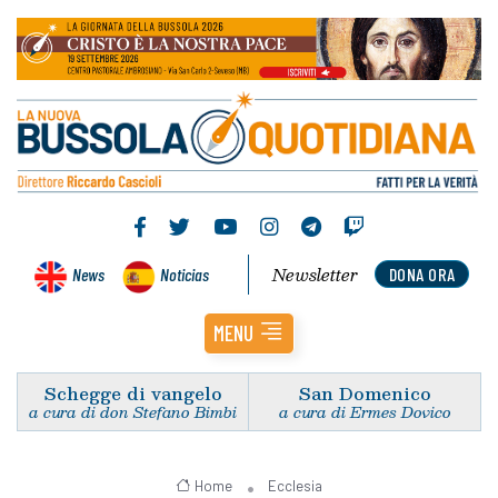
Newsletter
News
Noticias
DONA ORA
MENU
Schegge di vangelo
San Domenico
a cura di don Stefano Bimbi
a cura di Ermes Dovico
Home
Ecclesia