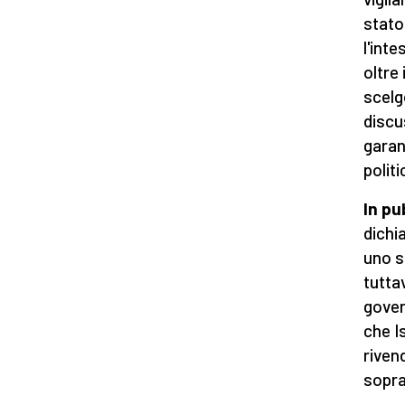
stato
l'int
oltre
scelg
discu
garan
polit
In pu
dichi
uno s
tutta
gover
che I
rivend
sopra