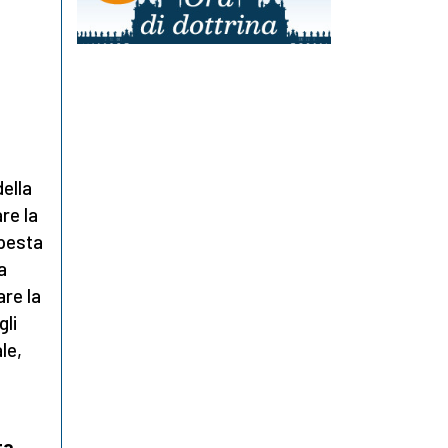
ella
re la
mpesta
a
are la
gli
le,
ta