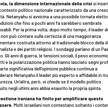
via, la dimensione internazionale della crisi
si inser
 contesto politico nazionale caratterizzato da una cres
lità. Netanyahu si avvicina a una possibile tornata eletto
ndizioni che fino a pochi anni fa sarebbero sembrate
sabili. Per la prima volta, dopo molto tempo, il leader d
 non può contare sulla certezza di una maggioranza
mentare costruita attorno al tradizionale blocco della 
alista e dei partiti religiosi. I sondaggi parlano di un P
. Gli anni di guerra, le tensioni sociali, il peso economi
itti e la polarizzazione politica hanno lasciato segni pro
arte significativa dell'opinione pubblica continua a
derare Netanyahu il leader più esperto e affidabile in m
urezza. Un'altra, però, si chiede se il modello politico
ito negli ultimi anni abbia esaurito la propria spinta.
estione iraniana ha finito per amplificare questo
ssere.
Molti israeliani non contestano soltanto i conte