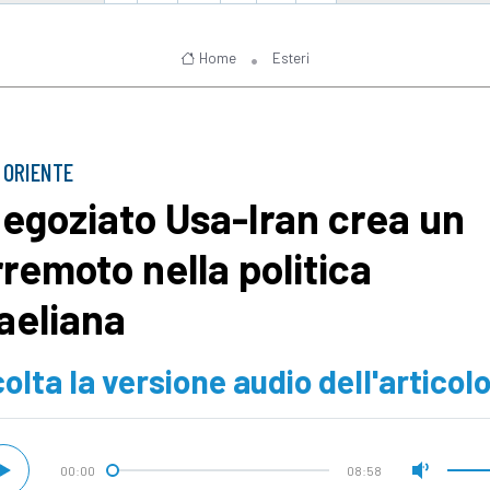
Home
Esteri
 ORIENTE
 negoziato Usa-Iran crea un
rremoto nella politica
raeliana
olta la versione audio dell'articol
00:00
08:58