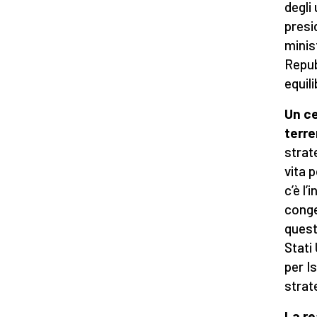
degli 
presi
minis
Repub
equil
Un ce
terre
strat
vita 
c’è l
conge
quest
Stati
per I
strat
La re