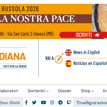
News
in English
VAI A
Noticias
en Español
llaboratori
Sostienici
Dossier
Shop
Ar
Trasfigurazio
efano Bimbi