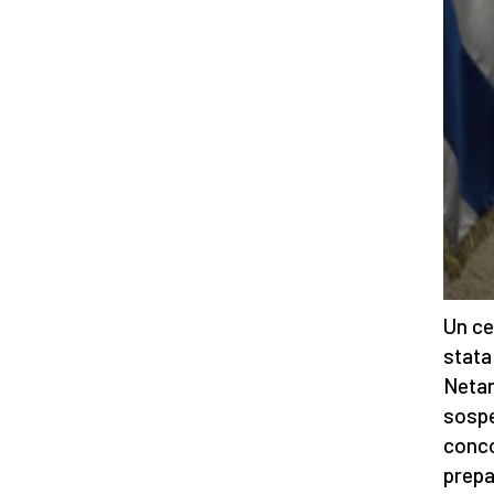
Un ce
stata
Netany
sospe
conco
prepa