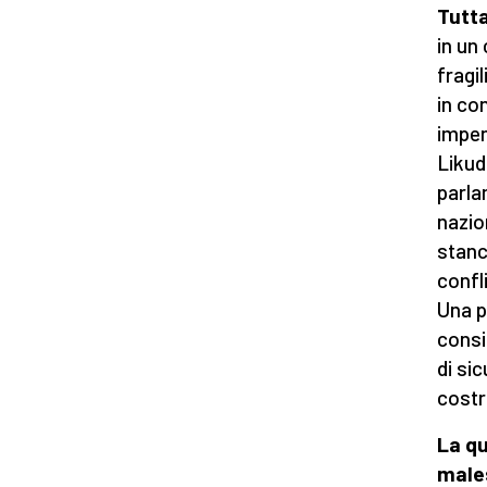
Tutta
in un
fragi
in co
impen
Likud
parla
nazion
stanco
confl
Una p
consi
di sic
costru
La qu
male