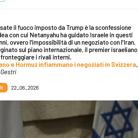
ssate il fuoco imposto da Trump è la sconfessione
idea con cui Netanyahu ha guidato Israele in questi
ni, ovvero l'impossibilità di un negoziato con l'Iran.
inato sul piano internazionale, il premier israeliano
fronteggiare i rivali interni.
bano e Hormuz infiammano i negoziati in Svizzera
 Gestri
RI
22_06_2026