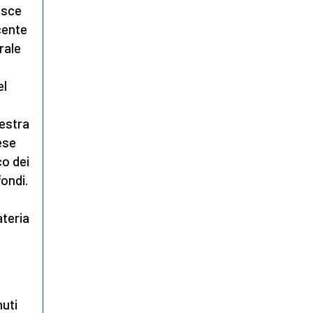
isce
cente
rale
el
destra
aese
co dei
fondi.
ateria
nuti