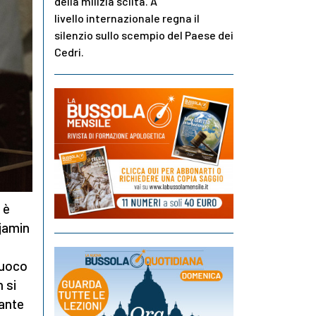
della milizia sciita. A
livello internazionale regna il
silenzio sullo scempio del Paese dei
Cedri.
 è
njamin
fuoco
 si
tante