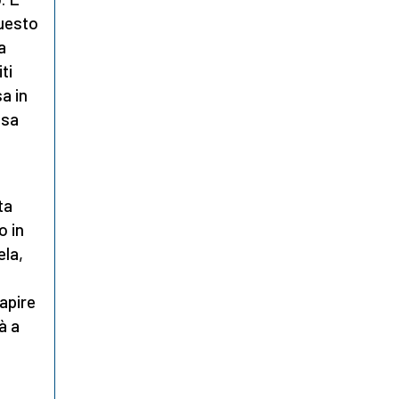
questo
a
ti
a in
ssa
ta
o in
ela,
l
capire
à a