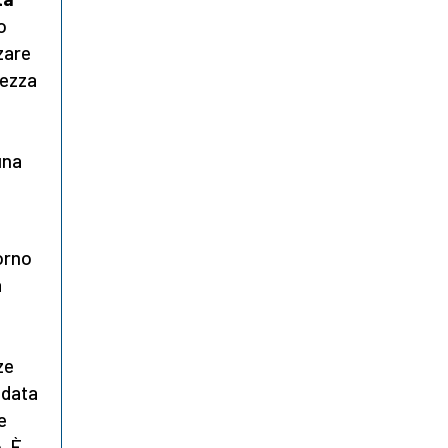
o
zare
rezza
una
orno
a
e
ze
ndata
e
. È