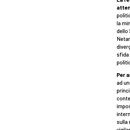
atte
polit
la mi
dello
Netan
diver
sfida
politi
Per a
ad un
princ
conte
impos
inter
sulla
vigil