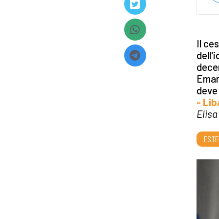
Il ce
dell'
decen
Emarg
deve 
- Li
Elisa
ESTE