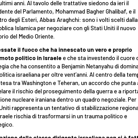
ultimi anni. Al tavolo delle trattative siedono da ieri il
dente del Parlamento, Mohammad Bagher Ghalibaf, e il
tro degli Esteri, Abbas Araghchi: sono i volti scelti dalla
blica Islamica per negoziare con gli Stati Uniti il nuovo
ibrio del Medio Oriente.
ssate il fuoco che ha innescato un vero e proprio
moto politico in Israele
e che sta investendo il cuore d
egia che ha consentito a Benjamin Netanyahu di domina
politica israeliana per oltre vent’anni. Al centro della te
’intesa tra Washington e Teheran, un accordo che punta 
lare il rischio del proseguimento della guerra e a riport
ione nucleare iraniana dentro un quadro negoziale. Per 
 Uniti rappresenta un tentativo di stabilizzazione regiona
sraele rischia di trasformarsi in un trauma politico e
egico.
azione della classe dirigente israeliana non si è fat