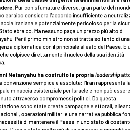
ndere.
Pur con sfumature diverse, gran parte del mond
ico ebraico considera l'accordo insufficiente a neutraliz
naccia iraniana e potenzialmente pericoloso per la sicu
 Stato ebraico. Ma nessuno paga un prezzo più alto di
yahu. Per il primo ministro non si tratta soltanto di una
genza diplomatica con il principale alleato del Paese. È 
 che colpisce direttamente il nucleo della sua identità
ca.
nni Netanyahu ha costruito la propria
leadership
att
a convinzione semplice e assoluta: l'Iran rappresenta l
ipale minaccia esistenziale per Israele e non può esser
nuto attraverso compromessi politici. Da questa
tazione sono state create campagne elettorali, allean
nazionali, operazioni militari e una narrativa pubblica fo
 necessità di mantenere il Paese in uno stato di costant
anza. L'Iran è stato molto più di un avversario geopolitico