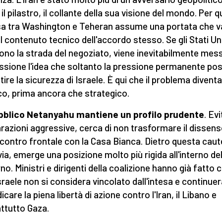
 il pilastro, il collante della sua visione del mondo. Per 
esa tra Washington e Teheran assume una portata che v
 il contenuto tecnico dell'accordo stesso. Se gli Stati Uni
ono la strada del negoziato, viene inevitabilmente mess
ssione l'idea che soltanto la pressione permanente po
tire la sicurezza di Israele. È qui che il problema diventa
ico, prima ancora che strategico.
bblico Netanyahu mantiene un profilo prudente
. Evi
arazioni aggressive, cerca di non trasformare il dissens
contro frontale con la Casa Bianca. Dietro questa caut
via, emerge una posizione molto più rigida all'interno de
no. Ministri e dirigenti della coalizione hanno già fatto 
sraele non si considera vincolato dall'intesa e continuer
icare la piena libertà di azione contro l'Iran, il Libano e
ttutto Gaza.