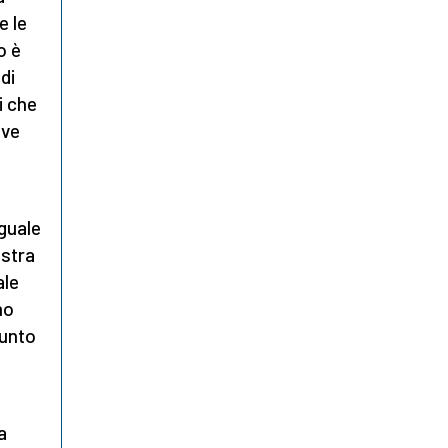
e le
o è
 di
i che
ove
guale
ostra
ale
mo
punto
a