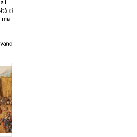
a i
ità di
a, ma
vevano