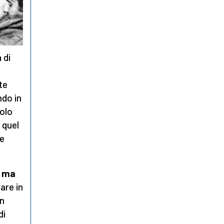
 di
te
ndo in
Solo
a quel
he
e ma
are in
in
di