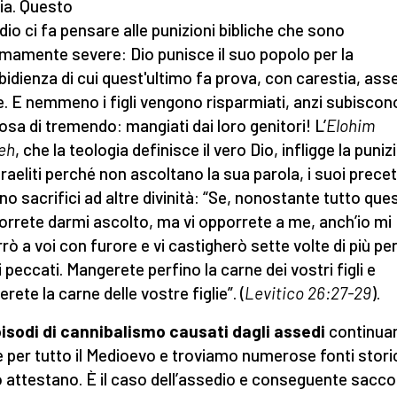
a. Questo
dio ci fa pensare alle punizioni bibliche che sono
mamente severe: Dio punisce il suo popolo per la
bidienza di cui quest'ultimo fa prova, con carestia, ass
. E nemmeno i figli vengono risparmiati, anzi subiscon
osa di tremendo: mangiati dai loro genitori! L’
Elohim
eh
, che la teologia definisce il vero Dio, infligge la puni
sraeliti perché non ascoltano la sua parola, i suoi precet
no sacrifici ad altre divinità: “Se, nonostante tutto que
orrete darmi ascolto, ma vi opporrete a me, anch’io mi
rò a voi con furore e vi castigherò sette volte di più per
i peccati. Mangerete perfino la carne dei vostri figli e
ete la carne delle vostre figlie”. (
Levitico 26:27-29
).
pisodi di cannibalismo causati dagli assedi
continua
 per tutto il Medioevo e troviamo numerose fonti stori
o attestano. È il caso dell’assedio e conseguente sacco