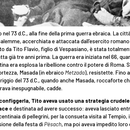
nel 73 d.C., alla fine della prima guerra ebraica. La città
alemme, accerchiata e attaccata dall’esercito romano
to da Tito Flavio, figlio di Vespasiano, è stata totalmen
utta già tre anni prima. La guerra era iniziata nel 66, qua
tina era esplosa la ribellione contro il potere di Roma. 
ortezza, Masada (in ebraico
Metzada
), resistette. Fino 
iggio del 73 d.C., quando anche Masada, roccaforte c
ava inespugnabile, cadde.
configgerla, Tito aveva usato una strategia crudel
cace
e destinata ad avere successo: aveva lasciato entr
centinaia di pellegrini, per la consueta visita al Tempio, 
ione della festa di
Pèsach
, ma poi aveva impedito loro 