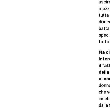
uscir
mezzi
tutta
di in
batta
speci
fatto
Ma ci
inter
il fa
della
al c
donna
che ve
indeb
dalla