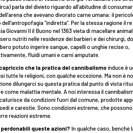
irca) parla del divieto riguardo all’abitudine di consumar
 dell’arena che avevano divorato carne umana: il pericol
 dell'antropofagia “indiretta”. Per la stessa ragione il re
ia Giovanni II il Buono nel 1363 vieta di macellare animal
sero nutriti nelle residenze dei barbieri e dei chirurgi, d
bero potuto ingerire sangue, capelli o unghie recise o,
ttivamente, fluidi umani e carni amputate.
ccapriccio che la pratica del cannibalismo
induce è u
asi tutte le religioni, con qualche eccezione. Ma non è n
zione dilungarci su questa pratica dal punto di vista ritu
e come malattia mentale. A noi interessa il cannibalis
caturisce da condizioni fuori dal comune, prodotte ap
sedi e carestie. Sono condizioni estreme, che possono
rre reazioni estreme.
perdonabili queste azioni?
In qualche caso, benché l