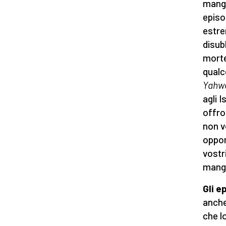
mangi
episo
estre
disub
morte
qualc
Yahw
agli I
offro
non v
oppor
vostr
manger
Gli e
anche
che l