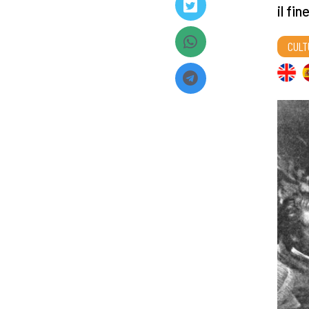
il fi
CULT