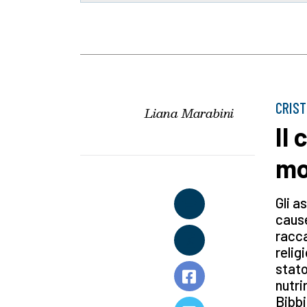
CRIST
Liana Marabini
Il
mol
Gli a
cause
racca
relig
stato
nutri
Bibbi