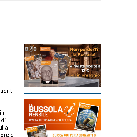
quenti
in
 di
ulla
nore e