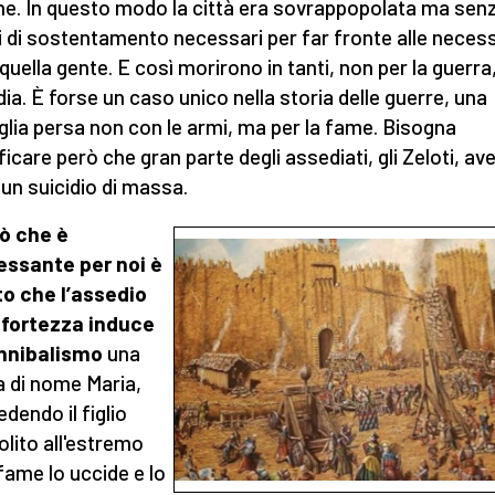
ne. In questo modo la città era sovrappopolata ma senz
 di sostentamento necessari per far fronte alle necess
 quella gente. E così morirono in tanti, non per la guerr
edia. È forse un caso unico nella storia delle guerre, una
glia persa non con le armi, ma per la fame. Bisogna
ficare però che gran parte degli assediati, gli Zeloti, a
 un suicidio di massa.
ò che è
essante per noi è
tto che l’assedio
 fortezza induce
annibalismo
una
 di nome Maria,
dendo il figlio
olito all'estremo
 fame lo uccide e lo