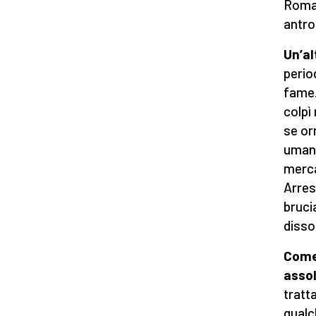
Roma 
antro
Un’al
perio
fame.
colpì
se or
umane
merca
Arres
bruci
disso
Come
asso
tratt
qualc