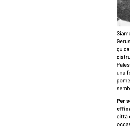
Siamo 
Gerus
guida
distr
Pales
una f
pomer
sembr
Per s
effi
città 
occas