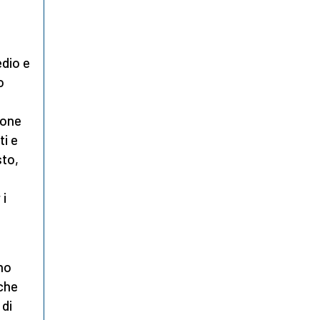
edio e
o
zione
ti e
sto,
 i
no
che
 di