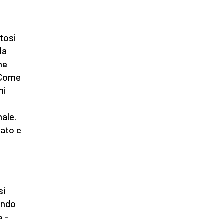
tosi
la
he
«Come
ni
ale.
zato e
si
endo
a -