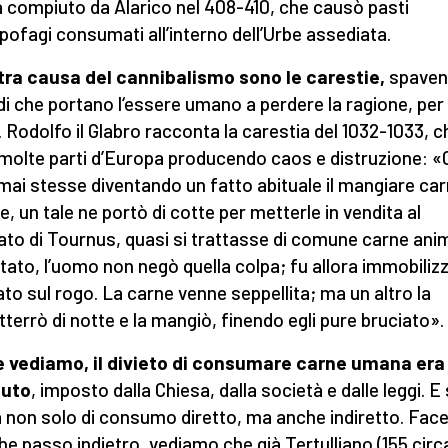
compiuto da Alarico nel 408-410, che causò pasti
pofagi consumati all’interno dell’Urbe assediata.
tra causa del cannibalismo sono le carestie,
spaven
di che portano l‘essere umano a perdere la ragione, per 
 Rodolfo il Glabro racconta la carestia del 1032-1033, c
 molte parti d’Europa producendo caos e distruzione: 
mai stesse diventando un fatto abituale il mangiare car
, un tale ne portò di cotte per metterle in vendita al
to di Tournus, quasi si trattasse di comune carne anim
tato, l’uomo non negò quella colpa; fu allora immobiliz
ato sul rogo. La carne venne seppellita; ma un altro la
tterrò di notte e la mangiò, finendo egli pure bruciato».
 vediamo, il divieto di consumare carne umana era
luto
, imposto dalla Chiesa, dalla società e dalle leggi. E 
a non solo di consumo diretto, ma anche indiretto. Fac
he passo indietro, vediamo che già Tertulliano (155 circ