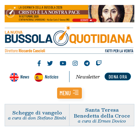
Newsletter
News
Noticias
DONA ORA
MENU
Santa Teresa
Schegge di vangelo
Benedetta della Croce
a cura di don Stefano Bimbi
a cura di Ermes Dovico