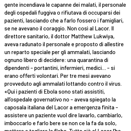
gente incendiava le capanne dei malati, il personale
degli ospedali fuggiva o rifiutava di occuparsi dei
pazienti, lasciando che a farlo fossero i famigliari,
se ne avevano il coraggio. Non così al Lacor. Il
direttore sanitario, il dottor Matthew Lukwiya,
aveva radunato il personale e proposto di allestire
un reparto speciale per gli ammalati, lasciando
ognuno libero di decidere: una quarantina di
dipendenti – portantini, infermieri, medici… – si
erano offerti volontari. Per tre mesi avevano
provveduto agli ammalati lottando contro il virus.
«Qui i pazienti di Ebola sono stati assistiti,
all’ospedale governativo no – aveva spiegato la
caposala italiana del Lacor a emergenza finita –
assistere un paziente vuol dire lavarlo, cambiarlo,
imboccarlo e farlo bere se non ce la fa da solo,
mettere e togliere la flebo. Tutto ciò al Lacor l’ha