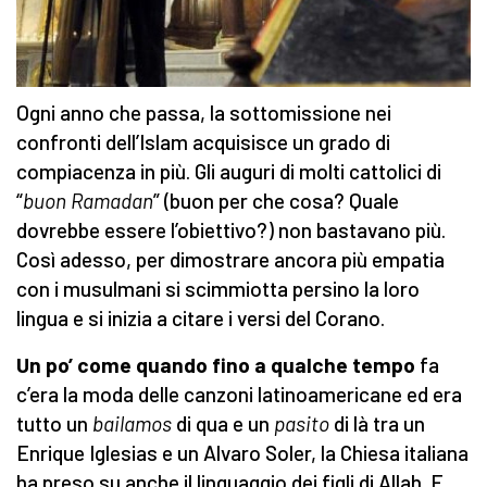
Ogni anno che passa, la sottomissione nei
confronti dell’Islam acquisisce un grado di
compiacenza in più. Gli auguri di molti cattolici di
“
buon Ramadan
” (buon per che cosa? Quale
dovrebbe essere l’obiettivo?) non bastavano più.
Così adesso, per dimostrare ancora più empatia
con i musulmani si scimmiotta persino la loro
lingua e si inizia a citare i versi del Corano.
Un po’ come quando fino a qualche tempo
fa
c’era la moda delle canzoni latinoamericane ed era
tutto un
bailamos
di qua e un
pasito
di là tra un
Enrique Iglesias e un Alvaro Soler, la Chiesa italiana
ha preso su anche il linguaggio dei figli di Allah. E