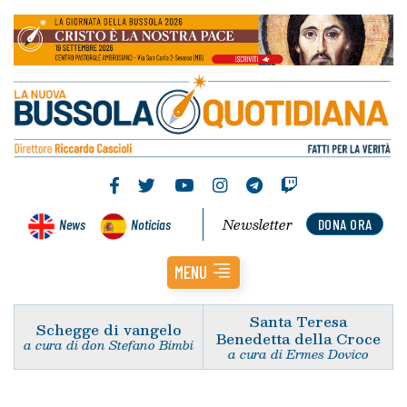
Newsletter
News
Noticias
DONA ORA
MENU
Santa Teresa
Schegge di vangelo
Benedetta della Croce
a cura di don Stefano Bimbi
a cura di Ermes Dovico