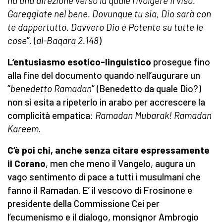
ha una direzione verso la quale rivolgere il viso.
Gareggiate nel bene. Dovunque tu sia, Dio sarà con
te dappertutto. Davvero Dio è Potente su tutte le
cose
”. (
al-Baqara 2.148
)
L’entusiasmo esotico-linguistico
prosegue fino
alla fine del documento quando nell’augurare un
“
benedetto Ramadan
” (Benedetto da quale Dio?)
non si esita a ripeterlo in arabo per accrescere la
complicità empatica:
Ramadan Mubarak! Ramadan
Kareem
.
C’è poi chi, anche senza citare espressamente
il Corano
, men che meno il Vangelo, augura un
vago sentimento di pace a tutti i musulmani che
fanno il Ramadan. E’ il vescovo di Frosinone e
presidente della Commissione Cei per
l’ecumenismo e il dialogo, monsignor Ambrogio