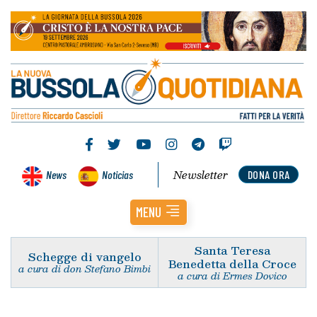
Newsletter
News
Noticias
DONA ORA
MENU
Santa Teresa
Schegge di vangelo
Benedetta della Croce
a cura di don Stefano Bimbi
a cura di Ermes Dovico