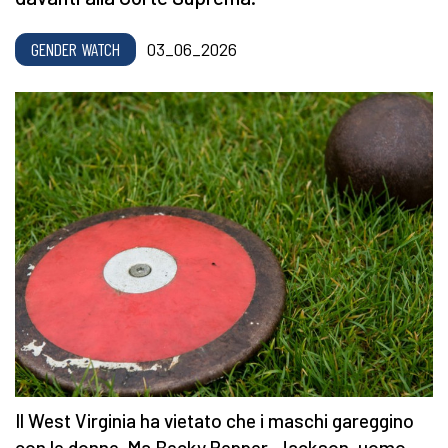
GENDER WATCH
03_06_2026
Il West Virginia ha vietato che i maschi gareggino
con le donne. Ma Becky Pepper-Jackson, uomo