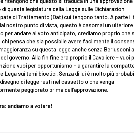
é ritengono che questo si traduca in una approvazione 
 di questa legislatura della Legge sulle Dichiarazioni
ipate di Trattamento (Dat) cui tengono tanto. A parte il 
dal nostro punto di vista, questo è casomai un ulteriore
o per andare al voto anticipato, crediamo proprio che s
i chi pensa che sia possibile avere facilmente il consen
 maggioranza su questa legge anche senza Berlusconi a
del governo. Alla fin fine era proprio il Cavaliere – vuoi 
nzione vuoi per opportunismo – a garantire la compatt
 e Lega sui temi bioetici. Senza di lui è molto più probabi
l disegno di legge resti nel cassetto o che venga
iormente peggiorato prima dell’approvazione.
ora: andiamo a votare!