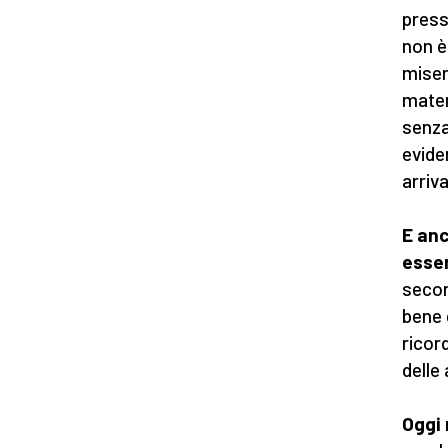
press
non è
miser
mater
senza
evide
arriv
E anc
esse
secon
bene 
ricor
delle
Oggi 