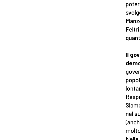
poter
svolg
Manzo
Feltr
quant
Il go
demo
gover
popol
lonta
Respi
Siamo
nel s
(anch
molto
Nelle