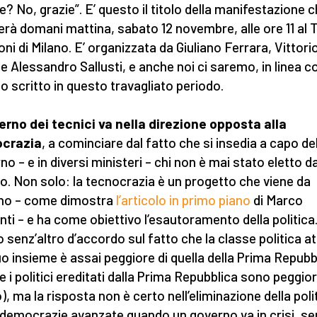
e? No, grazie”. E’ questo il titolo della manifestazione c
erà domani mattina, sabato 12 novembre, alle ore 11 al 
ni di Milano. E’ organizzata da Giuliano Ferrara, Vittori
i e Alessandro Sallusti, e anche noi ci saremo, in linea c
o scritto in questo travagliato periodo.
verno dei tecnici va nella direzione opposta alla
crazia
, a cominciare dal fatto che si insedia a capo de
no – e in diversi ministeri – chi non è mai stato eletto da
o. Non solo: la tecnocrazia è un progetto che viene da
no – come dimostra
l’articolo in primo piano
di Marco
nti – e ha come obiettivo l’esautoramento della politica
 senz’altro d’accordo sul fatto che la classe politica a
uo insieme è assai peggiore di quella della Prima Repubb
e i politici ereditati dalla Prima Repubblica sono peggior
), ma la risposta non è certo nell’eliminazione della poli
 democrazie avanzate quando un governo va in crisi, s