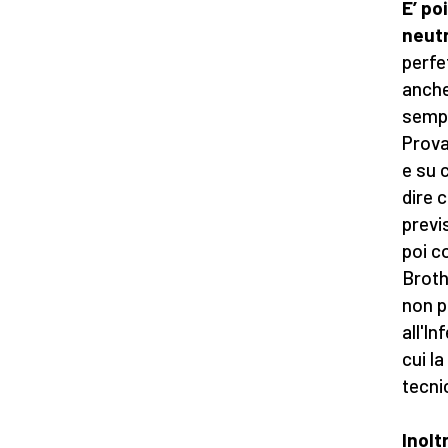
E’ po
neut
perfe
anche
sempr
Prova
e su 
dire 
previ
poi c
Broth
non p
all'I
cui l
tecni
Inolt