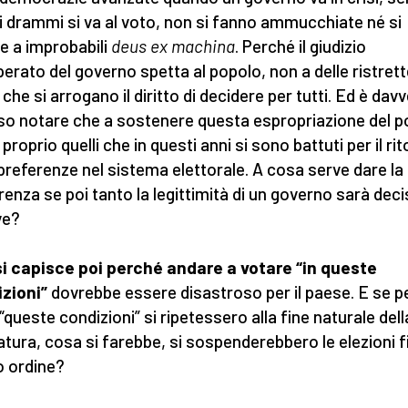
i drammi si va al voto, non si fanno ammucchiate né si
re a improbabili
deus ex machina
. Perché il giudizio
operato del governo spetta al popolo, non a delle ristret
 che si arrogano il diritto di decidere per tutti. Ed è dav
so notare che a sostenere questa espropriazione del p
proprio quelli che in questi anni si sono battuti per il ri
 preferenze nel sistema elettorale. A cosa serve dare la
renza se poi tanto la legittimità di un governo sarà dec
ve?
i capisce poi perché andare a votare “in queste
zioni”
dovrebbe essere disastroso per il paese. E se p
“queste condizioni” si ripetessero alla fine naturale dell
latura, cosa si farebbe, si sospenderebbero le elezioni f
 ordine?