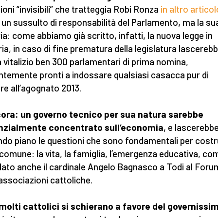
ioni “invisibili” che tratteggia Robi Ronza
in altro articol
 un sussulto di responsabilità del Parlamento, ma la su
ia: come abbiamo già scritto, infatti, la nuova legge in
ia, in caso di fine prematura della legislatura lascereb
 vitalizio ben 300 parlamentari di prima nomina,
ntemente pronti a indossare qualsiasi casacca pur di
are all’agognato 2013.
ora: un governo tecnico per sua natura sarebbe
nzialmente concentrato sull’economia
, e lascerebbe
do piano le questioni che sono fondamentali per costrui
comune: la vita, la famiglia, l’emergenza educativa, co
dato anche il cardinale Angelo Bagnasco a Todi al Foru
 associazioni cattoliche.
molti cattolici si schierano a favore del governissi