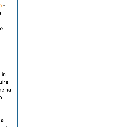
o
-
a
be
 in
re il
me ha
m
mo