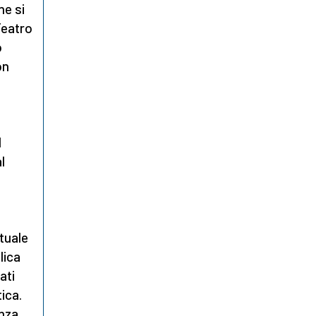
he si
Teatro
o
on
l
l
.
ttuale
lica
ati
tica.
enza