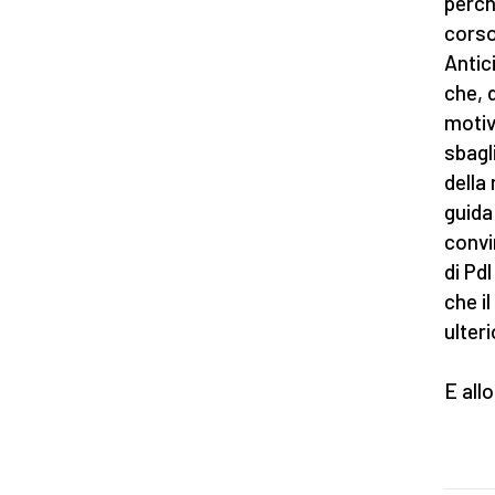
perch
corso
Antic
che, 
motiv
sbagl
della
guida 
convi
di Pdl
che i
ulter
E all