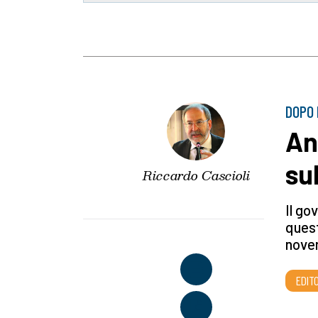
DOPO 
An
su
Riccardo Cascioli
Il go
quest
nove
EDITO