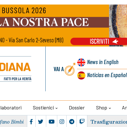
News
in English
VAI A
Noticias
en Español
llaboratori
Sostienici
Dossier
Shop
Ar
Trasfigurazio
efano Bimbi