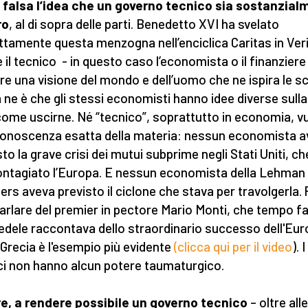
i falsa l’idea che un governo tecnico sia sostanzia
ro
, al di sopra delle parti. Benedetto XVI ha svelato
ttamente questa menzogna nell’enciclica Caritas in Veri
 il tecnico - in questo caso l’economista o il finanziere
e una visione del mondo e dell’uomo che ne ispira le sc
 ne è che gli stessi economisti hanno idee diverse sulla 
come uscirne. Né “tecnico”, soprattutto in economia, v
conoscenza esatta della materia: nessun economista 
sto la grave crisi dei mutui subprime negli Stati Uniti, ch
ontagiato l’Europa. E nessun economista della Lehman
ers aveva previsto il ciclone che stava per travolgerla. 
arlare del premier in pectore Mario Monti, che tempo f
nfedele raccontava dello straordinario successo dell'Eur
a Grecia è l'esempio più evidente
(clicca qui per il video
). I
ci non hanno alcun potere taumaturgico.
re, a rendere possibile un governo tecnico
– oltre alle