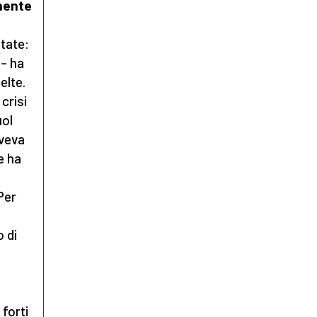
lmente
tate:
 – ha
elte.
crisi
uol
aveva
e ha
Per
a
o di
 forti