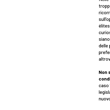
tropp
ricor
sull’
élites
curio
siano 
delle
prefe
altro
Non s
condi
caso 
legis
nuovo