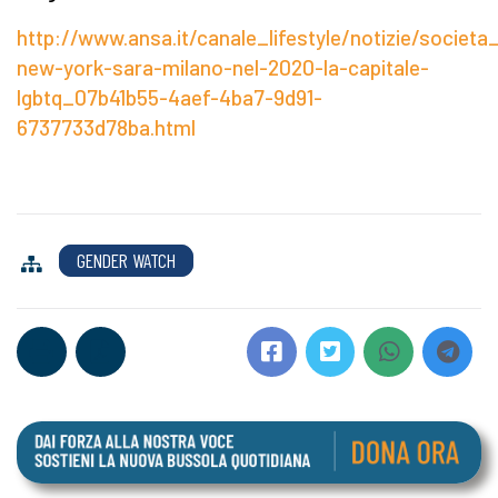
http://www.ansa.it/canale_lifestyle/notizie/societa
new-york-sara-milano-nel-2020-la-capitale-
lgbtq_07b41b55-4aef-4ba7-9d91-
6737733d78ba.html
GENDER WATCH