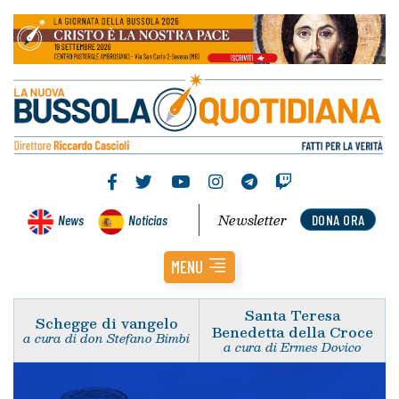
Newsletter
News
Noticias
DONA ORA
MENU
Santa Teresa
Schegge di vangelo
Benedetta della Croce
a cura di don Stefano Bimbi
a cura di Ermes Dovico