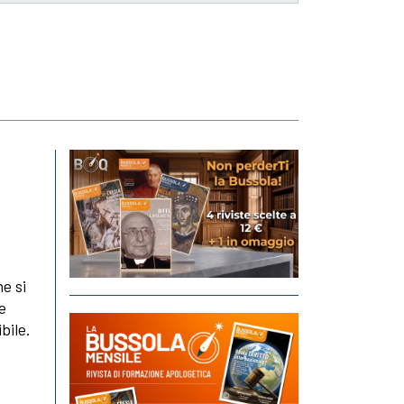
e si
e
bile.