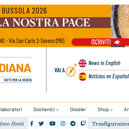
News
in English
VAI A
Noticias
en Español
llaboratori
Sostienici
Dossier
Shop
Ar
Trasfigurazio
efano Bimbi